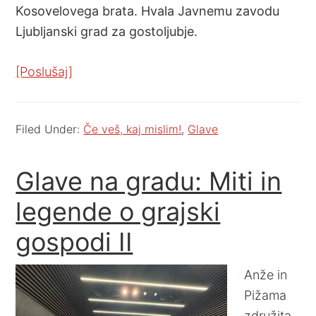
Kosovelovega brata. Hvala Javnemu zavodu
Ljubljanski grad za gostoljubje.
[Poslušaj]
Filed Under:
Če veš, kaj mislim!
,
Glave
Glave na gradu: Miti in
legende o grajski
gospodi II
Anže in
Pižama
združita