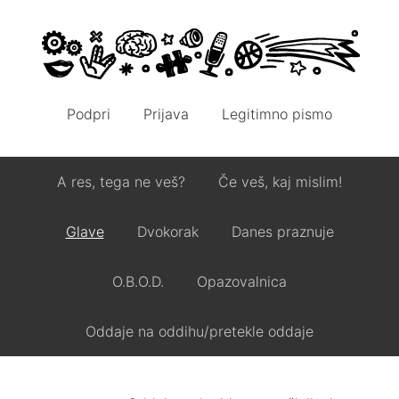
Podpri
Prijava
Legitimno pismo
A res, tega ne veš?
Če veš, kaj mislim!
Glave
Dvokorak
Danes praznuje
O.B.O.D.
Opazovalnica
Oddaje na oddihu/pretekle oddaje