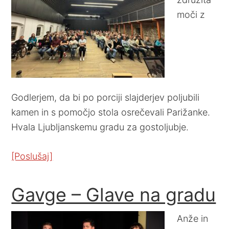
moči z
Godlerjem, da bi po porciji slajderjev poljubili
kamen in s pomočjo stola osrečevali Parižanke.
Hvala Ljubljanskemu gradu za gostoljubje.
[Poslušaj]
Gavge – Glave na gradu
Anže in