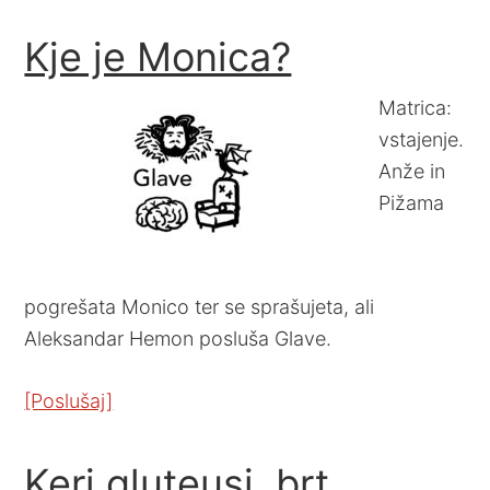
Kje je Monica?
Matrica:
vstajenje.
Anže in
Pižama
pogrešata Monico ter se sprašujeta, ali
Aleksandar Hemon posluša Glave.
[Poslušaj]
Keri gluteusi, brt