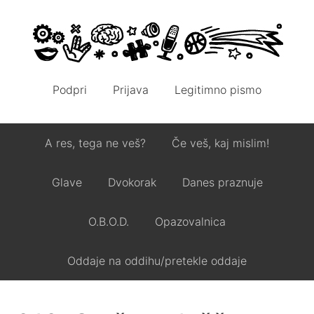
Podpri
Prijava
Legitimno pismo
A res, tega ne veš?
Če veš, kaj mislim!
Glave
Dvokorak
Danes praznuje
O.B.O.D.
Opazovalnica
Oddaje na oddihu/pretekle oddaje