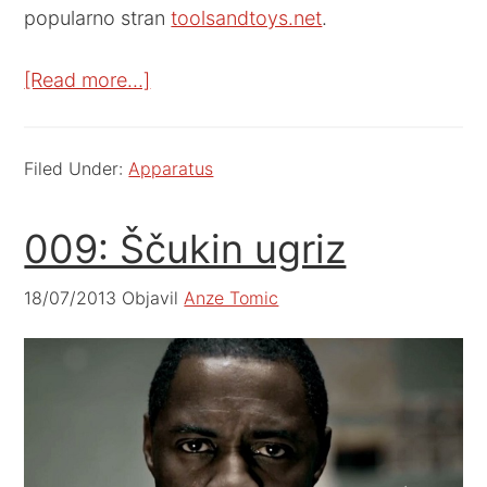
popularno stran
toolsandtoys.net
.
[Read more…]
Filed Under:
Apparatus
009: Ščukin ugriz
18/07/2013
Objavil
Anze Tomic