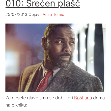
010: Srečen plašč
25/07/2013
Objavil
Anze Tomic
Za desete glave smo se dobili pri
Boštjanu
doma
na pikniku: