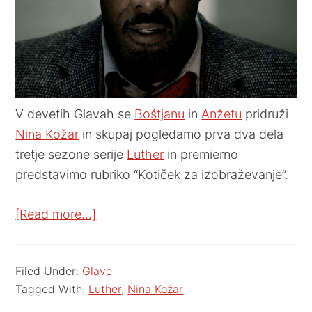
V devetih Glavah se
Boštjanu
in
Anžetu
pridruži
Nina Kožar
in skupaj pogledamo prva dva dela
tretje sezone serije
Luther
in premierno
predstavimo rubriko “Kotiček za izobraževanje”.
[Read more…]
Filed Under:
Glave
Tagged With:
Luther
,
Nina Kožar