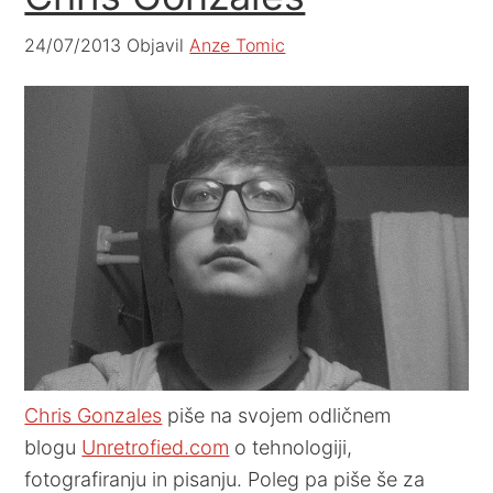
24/07/2013
Objavil
Anze Tomic
Chris Gonzales
piše na svojem odličnem
blogu
Unretrofied.com
o tehnologiji,
fotografiranju in pisanju. Poleg pa piše še za