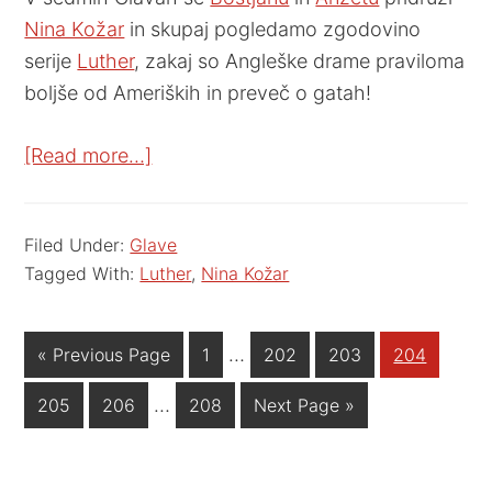
Nina Kožar
in skupaj pogledamo zgodovino
serije
Luther
, zakaj so Angleške drame praviloma
boljše od Ameriških in preveč o gatah!
[Read more…]
Filed Under:
Glave
Tagged With:
Luther
,
Nina Kožar
…
« Previous Page
1
202
203
204
…
205
206
208
Next Page »