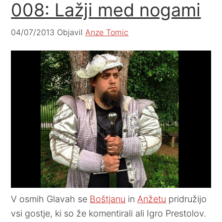
008: Lažji med nogami
04/07/2013
Objavil
Anze Tomic
V osmih Glavah se
Boštjanu
in
Anžetu
pridružijo
vsi gostje, ki so že komentirali ali Igro Prestolov.