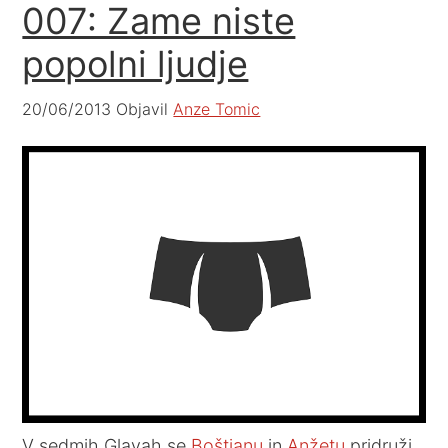
007: Zame niste
popolni ljudje
20/06/2013
Objavil
Anze Tomic
V sedmih Glavah se
Boštjanu
in
Anžetu
pridruži