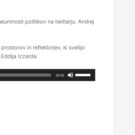
eumnosti politikov na twitterju. Andrej
ostorov in reflektorjev, ki svetijo
 Eddija Izzarda.
Use
00:00
Up/Down
Arrow
keys
to
increase
or
decrease