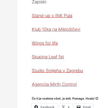
Zapiski:
Stand-up v INK Pula
Klub 10ka na Miklošičevi
Wings for life
Skupina Leaf fat
Studio Smijeha v Zagrebu
Agencija Mirth Control
Če ti je vsebina všeč, jo deli. Pomaga. Hvala! 🙂
Facebook
X
Email