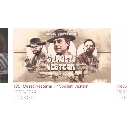
195: Mesec vesterna III: Špageti vestern
Provo
20/08/2024
08/0
In "O.B.O.D."
In "O