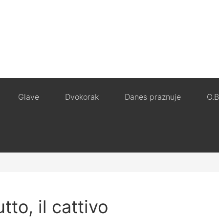
Glave
Dvokorak
Danes praznuje
O.B
tto, il cattivo