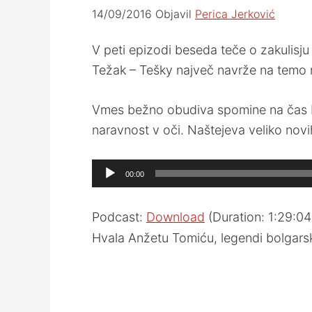
14/09/2016
Objavil
Perica Jerković
V peti epizodi beseda teče o zakulisju 
Težak – Tešky največ navrže na temo
Vmes bežno obudiva spomine na čas Komi
naravnost v oči. Naštejeva veliko nov
Audio
00:00
Player
Podcast:
Download
(Duration: 1:29:0
Hvala Anžetu Tomiću, legendi bolgars