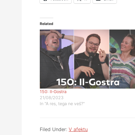
Related
150: Il-Gostra
21/08/2023
In "A res, tega ne veš?"
Filed Under:
V afektu