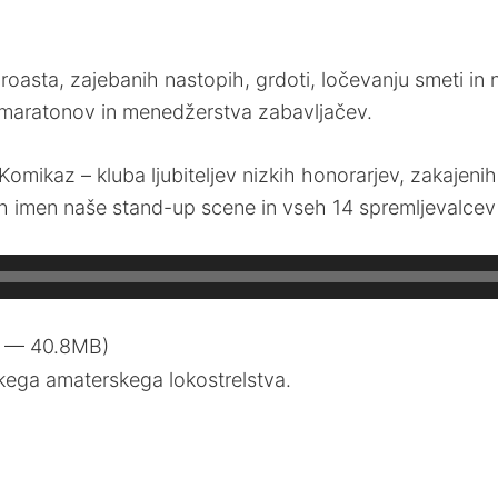
roasta, zajebanih nastopih, grdoti, ločevanju smeti in n
 maratonov in menedžerstva zabavljačev.
kaz – kluba ljubiteljev nizkih honorarjev, zakajenih pr
ih imen naše stand-up scene in vseh 14 spremljevalcev
4 — 40.8MB)
kega amaterskega lokostrelstva.