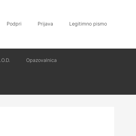
Podpri
Prijava
Legitimno pismo
.O.D.
Opazovalnica