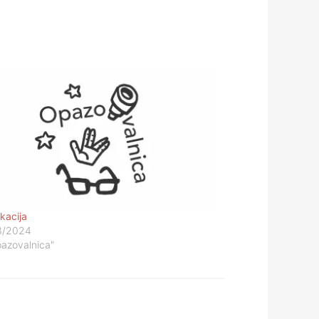
kacija
3/2024
pazovalnica"