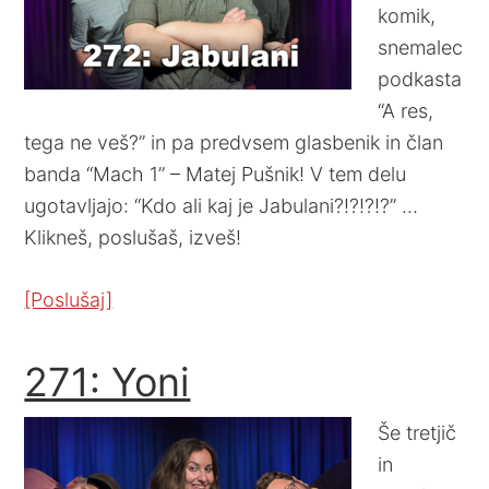
komik,
snemalec
podkasta
“A res,
tega ne veš?” in pa predvsem glasbenik in član
banda “Mach 1” – Matej Pušnik! V tem delu
ugotavljajo: “Kdo ali kaj je Jabulani?!?!?!?” …
Klikneš, poslušaš, izveš!
[Poslušaj]
271: Yoni
Še tretjič
in