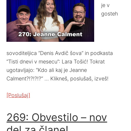
je v
gosteh
sovoditeljica “Denis Avdič šova” in podkasta
“Tisti dnevi v mesecu”: Lara Tošić! Tokrat
ugotavljajo: “Kdo ali kaj je Jeanne
Calment?!?!?!?” … Klikneš, poslušaš, izveš!
[Poslušaj]
269: Obvestilo – nov
del za člane!