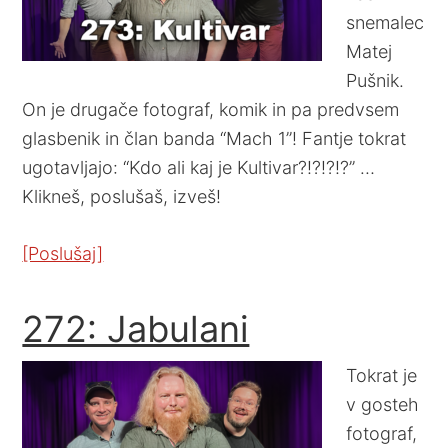
snemalec
Matej
Pušnik.
On je drugače fotograf, komik in pa predvsem
glasbenik in član banda “Mach 1”! Fantje tokrat
ugotavljajo: “Kdo ali kaj je Kultivar?!?!?!?” …
Klikneš, poslušaš, izveš!
[Poslušaj]
272: Jabulani
Tokrat je
v gosteh
fotograf,