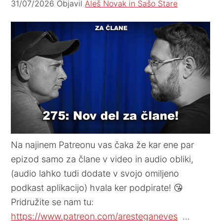
31/07/2026
Objavil
Aleš Novak in Sašo Stare
Na najinem Patreonu vas čaka že kar ene par
epizod samo za člane v video in audio obliki,
(audio lahko tudi dodate v svojo omiljeno
podkast aplikacijo) hvala ker podpirate! 😘
Pridružite se nam tu:
https://www.patreon.com/aresteganeves
…