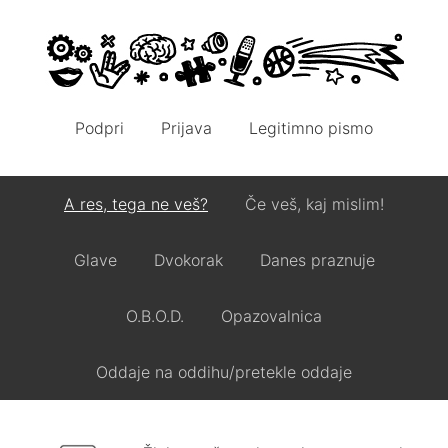
Podpri
Prijava
Legitimno pismo
A res, tega ne veš?
Če veš, kaj mislim!
Glave
Dvokorak
Danes praznuje
O.B.O.D.
Opazovalnica
Oddaje na oddihu/pretekle oddaje