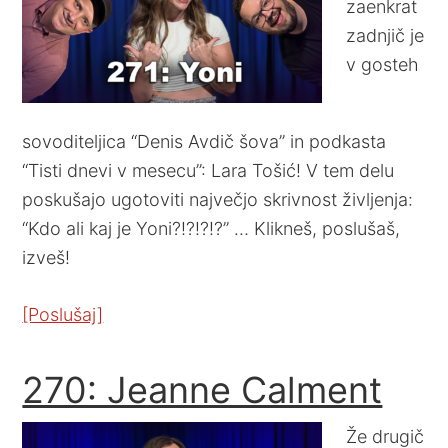
zaenkrat
zadnjič je
v gosteh
sovoditeljica “Denis Avdič šova” in podkasta
“Tisti dnevi v mesecu”: Lara Tošić! V tem delu
poskušajo ugotoviti največjo skrivnost življenja:
“Kdo ali kaj je Yoni?!?!?!?” … Klikneš, poslušaš,
izveš!
[Poslušaj]
270: Jeanne Calment
Že drugič