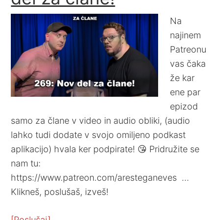
Na
najinem
Patreonu
vas čaka
že kar
ene par
epizod
samo za člane v video in audio obliki, (audio
lahko tudi dodate v svojo omiljeno podkast
aplikacijo) hvala ker podpirate! 😘 Pridružite se
nam tu:
https://www.patreon.com/aresteganeves …
Klikneš, poslušaš, izveš!
[Poslušaj]