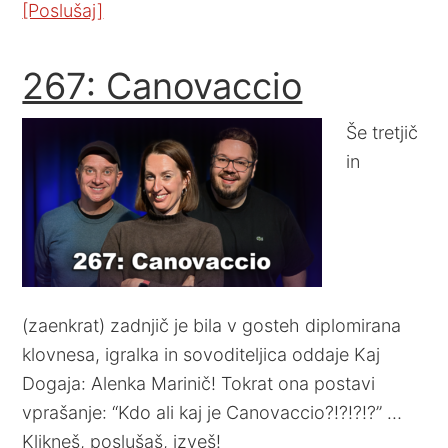
[Poslušaj]
267: Canovaccio
Še tretjič
in
(zaenkrat) zadnjič je bila v gosteh diplomirana
klovnesa, igralka in sovoditeljica oddaje Kaj
Dogaja: Alenka Marinič! Tokrat ona postavi
vprašanje: “Kdo ali kaj je Canovaccio?!?!?!?” …
Klikneš, poslušaš, izveš!