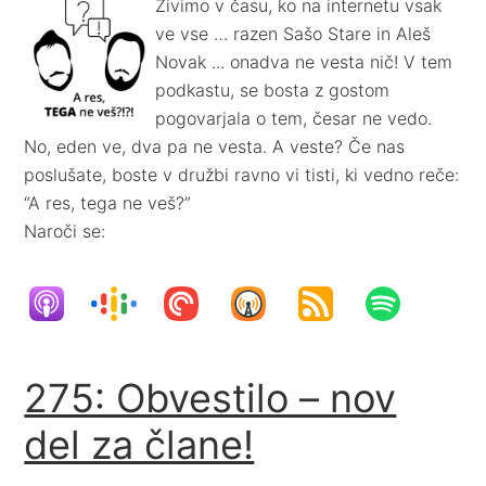
Živimo v času, ko na internetu vsak
ve vse … razen Sašo Stare in Aleš
Novak ... onadva ne vesta nič! V tem
podkastu, se bosta z gostom
pogovarjala o tem, česar ne vedo.
No, eden ve, dva pa ne vesta. A veste? Če nas
poslušate, boste v družbi ravno vi tisti, ki vedno reče:
“A res, tega ne veš?”
Naroči se:
275: Obvestilo – nov
del za člane!