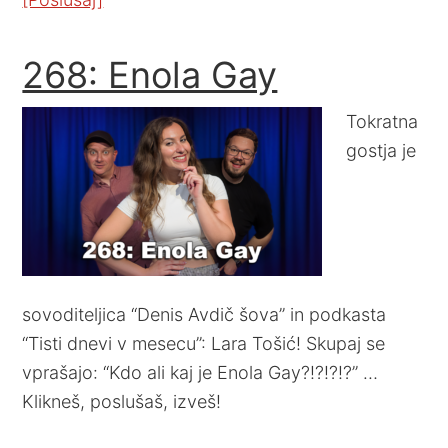
268: Enola Gay
Tokratna
gostja je
sovoditeljica “Denis Avdič šova” in podkasta
“Tisti dnevi v mesecu”: Lara Tošić! Skupaj se
vprašajo: “Kdo ali kaj je Enola Gay?!?!?!?” …
Klikneš, poslušaš, izveš!