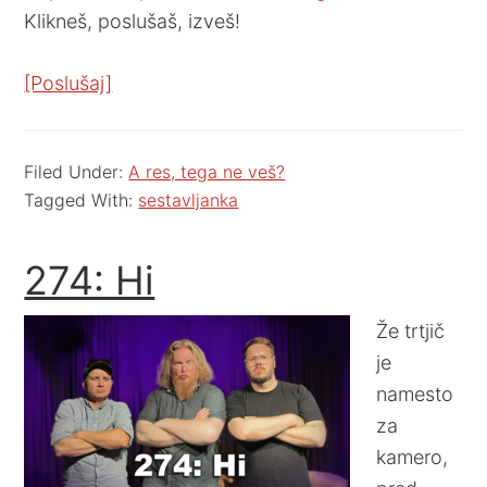
Klikneš, poslušaš, izveš!
[Poslušaj]
Filed Under:
A res, tega ne veš?
Tagged With:
sestavljanka
274: Hi
Že trtjič
je
namesto
za
kamero,