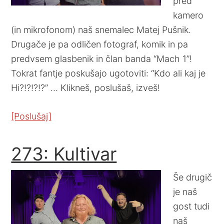
pred
kamero
(in mikrofonom) naš snemalec Matej Pušnik.
Drugače je pa odličen fotograf, komik in pa
predvsem glasbenik in član banda “Mach 1”!
Tokrat fantje poskušajo ugotoviti: “Kdo ali kaj je
Hi?!?!?!?” … Klikneš, poslušaš, izveš!
[Poslušaj]
273: Kultivar
Še drugič
je naš
gost tudi
naš