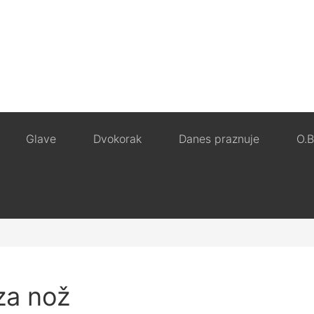
Glave
Dvokorak
Danes praznuje
O.B
za nož