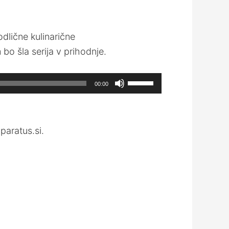
odlične kulinarične
bo šla serija v prihodnje.
Use
00:00
Up/Down
Arrow
keys
paratus.si.
to
increase
or
decrease
volume.