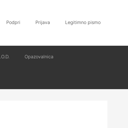
Podpri
Prijava
Legitimno pismo
.O.D.
Opazovalnica