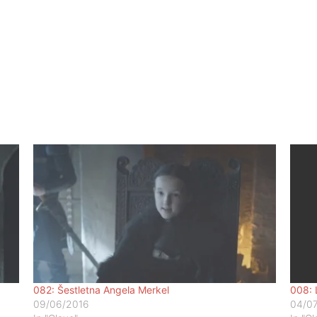
082: Šestletna Angela Merkel
008: 
09/06/2016
04/0