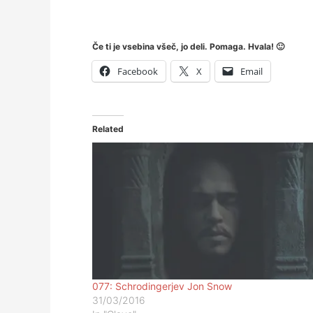
Če ti je vsebina všeč, jo deli. Pomaga. Hvala! 🙂
Facebook
X
Email
Related
077: Schrodingerjev Jon Snow
31/03/2016