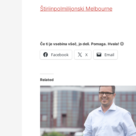
Štiriinpolmilijonski Melbourne
Če ti je vsebina všeč, jo deli. Pomaga. Hvala! 🙂
Facebook
X
Email
Related