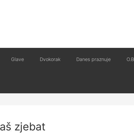
Glave
Dvokorak
Danes praznuje
O.B
aš zjebat