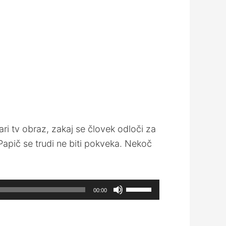
ari tv obraz, zakaj se človek odloči za
 Papič se trudi ne biti pokveka. Nekoč
Use
00:00
Up/Down
Arrow