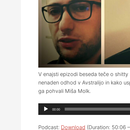
V enajsti epizodi beseda teče o shitty 
nenaden odhod v Avstralijo in kako usp
ga pohvali Miša Molk.
Audio
00:00
Player
Podcast:
Download
(Duration: 50:06