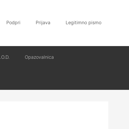
Podpri
Prijava
Legitimno pismo
.O.D.
Opazovalnica