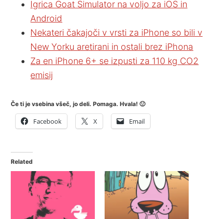
Igrica Goat Simulator na voljo za iOS in
Android
Nekateri čakajoči v vrsti za iPhone so bili v
New Yorku aretirani in ostali brez iPhona
Za en iPhone 6+ se izpusti za 110 kg CO2
emisij
Če ti je vsebina všeč, jo deli. Pomaga. Hvala! 🙂
Facebook
X
Email
Related