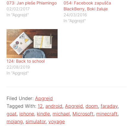
073: Jan pleše Phlamingo
054: Facebook zapušča
02/02/2017
BlackBerry, Boki žaluje
In "Apgrejd"
24/03/2016
In "Apgrejd"
124: Back to school
22/08/2019
In "Apgrejd"
Filed Under:
Apgrejd
Tagged With:
12
,
android
,
Apgrejd
,
doom
,
faraday
,
goat
,
iphone
,
kindle
,
michael
,
Microsoft
,
minecraft
,
mojang
,
simulator
,
voyage