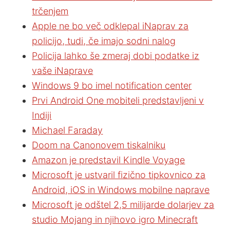
trčenjem
Apple ne bo več odklepal iNaprav za
policijo, tudi, če imajo sodni nalog
Policija lahko še zmeraj dobi podatke iz
vaše iNaprave
Windows 9 bo imel notification center
Prvi Android One mobiteli predstavljeni v
Indiji
Michael Faraday
Doom na Canonovem tiskalniku
Amazon je predstavil Kindle Voyage
Microsoft je ustvaril fizično tipkovnico za
Android, iOS in Windows mobilne naprave
Microsoft je odštel 2,5 milijarde dolarjev za
studio Mojang in njihovo igro Minecraft