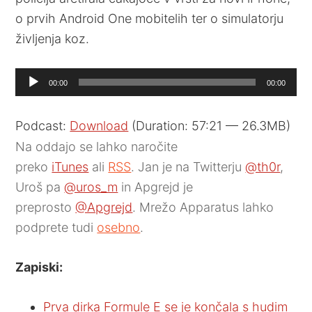
o prvih Android One mobitelih ter o simulatorju
življenja koz.
Audio
00:00
00:00
Player
Podcast:
Download
(Duration: 57:21 — 26.3MB)
Na oddajo se lahko naročite
preko
iTunes
ali
RSS
. Jan je na Twitterju
@th0r
,
Uroš pa
@uros_m
in Apgrejd je
preprosto
@Apgrejd
. Mrežo Apparatus lahko
podprete tudi
osebno
.
Zapiski:
Prva dirka Formule E se je končala s hudim