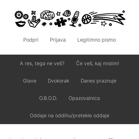
Podpri
Prijava
Legitimno pismo
A res, tega ne veš?
Če veš, kaj mislim!
Glave
Dvokorak
Danes praznuje
O.B.O.D.
Opazovalnica
Oddaje na oddihu/pretekle oddaje