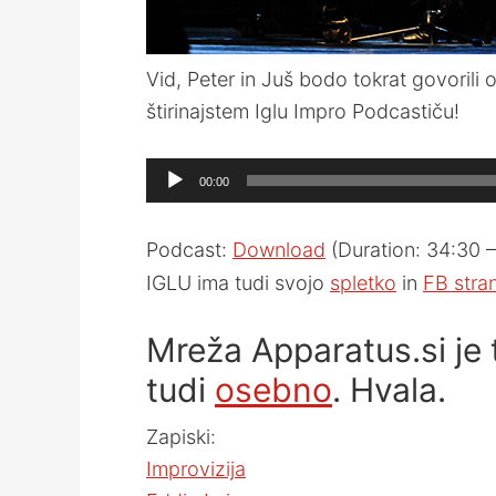
Vid, Peter in Juš bodo tokrat govorili
štirinajstem Iglu Impro Podcastiču!
Audio
00:00
Player
Podcast:
Download
(Duration: 34:30
IGLU ima tudi svojo
spletko
in
FB stra
Mreža Apparatus.si je 
tudi
osebno
. Hvala.
Zapiski:
Improvizija