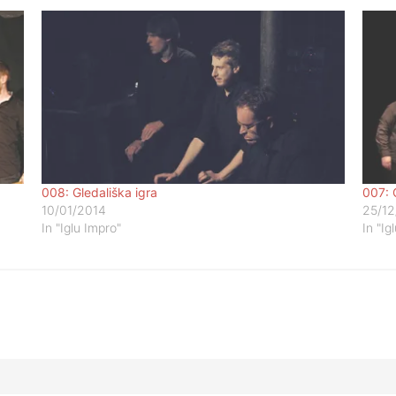
008: Gledališka igra
007: 
10/01/2014
25/12
In "Iglu Impro"
In "Ig