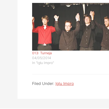
013: Turneja
04/05/2014
In "Iglu Impro"
Filed Under:
Iglu Impro