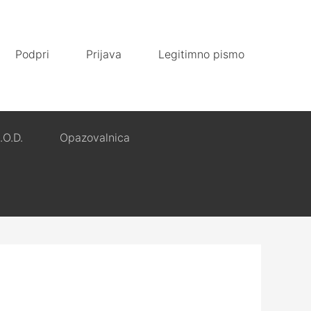
Podpri
Prijava
Legitimno pismo
.O.D.
Opazovalnica