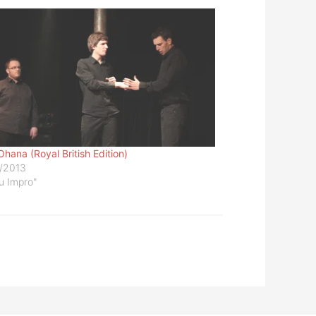
Ohana (Royal British Edition)
/2013
lu Impro"