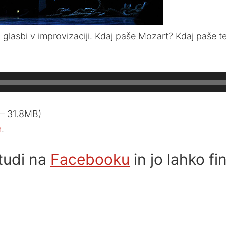
 o glasbi v improvizaciji. Kdaj paše Mozart? Kdaj paše t
 — 31.8MB)
n
.
tudi na
Facebooku
in jo lahko f