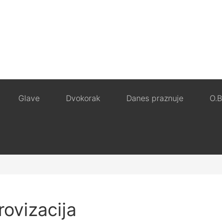
Glave
Dvokorak
Danes praznuje
O.B
rovizacija