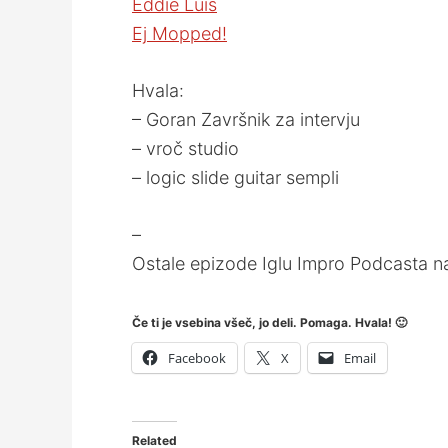
Eddie Luis
Ej Mopped!
Hvala:
– Goran Završnik za intervju
– vroč studio
– logic slide guitar sempli
–
Ostale epizode Iglu Impro Podcasta n
Če ti je vsebina všeč, jo deli. Pomaga. Hvala! 🙂
Facebook
X
Email
Related