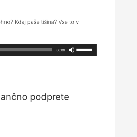
ehno? Kdaj paše tišina? Vse to v
Use
00:00
Up/Down
Arrow
keys
to
increase
inančno podprete
or
decrease
volume.