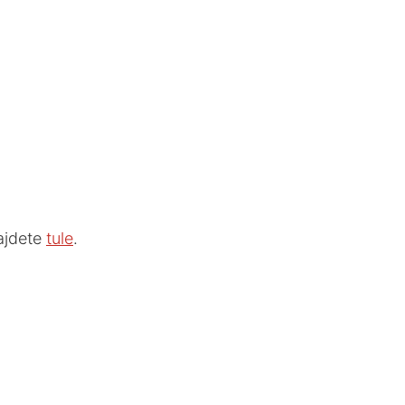
ajdete
tule
.