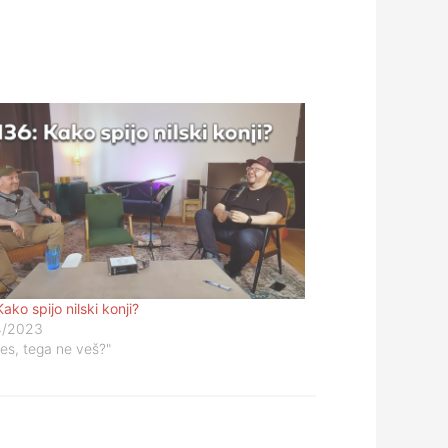
ako spijo nilski konji?
4/2023
res, tega ne veš?"