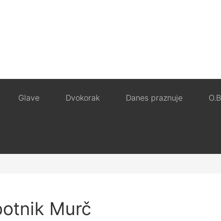
Glave
Dvokorak
Danes praznuje
O.B
potnik Murč