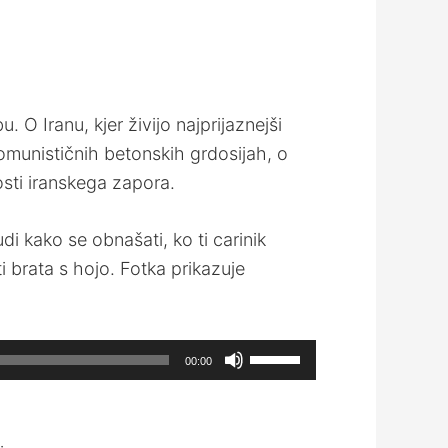
 O Iranu, kjer živijo najprijaznejši
komunističnih betonskih grdosijah, o
osti iranskega zapora.
i kako se obnašati, ko ti carinik
i brata s hojo. Fotka prikazuje
Use
00:00
Up/Down
Arrow
keys