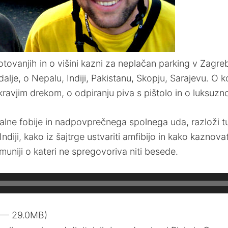
ovanjih in o višini kazni za neplačan parking v Zagrebu.
alje, o Nepalu, Indiji, Pakistanu, Skopju, Sarajevu. O 
ravjim drekom, o odpiranju piva s pištolo in o luksuzn
lne fobije in nadpovprečnega spolnega uda, razloži tud
diji, kako iz šajtrge ustvariti amfibijo in kako kaznovat
uniji o kateri ne spregovoriva niti besede.
7 — 29.0MB)