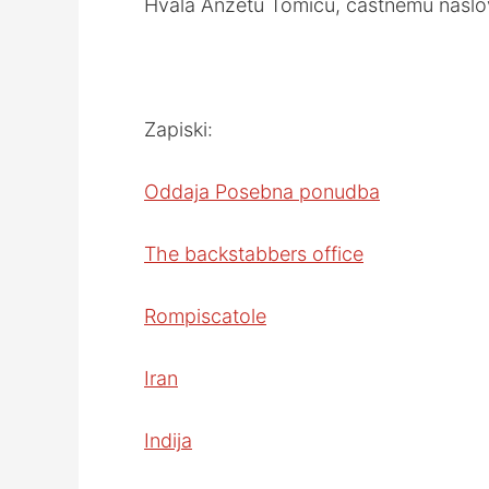
Hvala Anžetu Tomiću, častnemu naslovn
Zapiski:
Oddaja Posebna ponudba
The backstabbers office
Rompiscatole
Iran
Indija