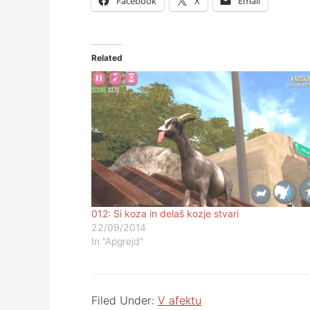
Facebook
X
Email
Related
012: Si koza in delaš kozje stvari
22/09/2014
In "Apgrejd"
Filed Under:
V afektu