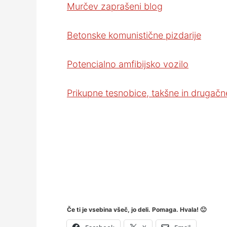
Murčev zaprašeni blog
Betonske komunistične pizdarije
Potencialno amfibijsko vozilo
Prikupne tesnobice, takšne in drugačn
Če ti je vsebina všeč, jo deli. Pomaga. Hvala! 🙂