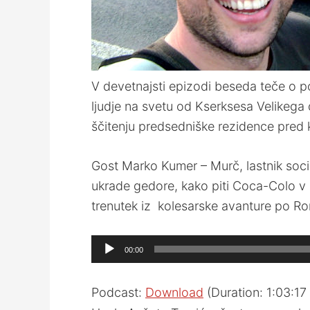
V devetnajsti epizodi beseda teče o pot
ljudje na svetu od Kserksesa Velikega d
ščitenju predsedniške rezidence pred k
Gost Marko Kumer – Murč, lastnik socia
ukrade gedore, kako piti Coca-Colo v In
trenutek iz kolesarske avanture po Rom
Audio
00:00
Player
Podcast:
Download
(Duration: 1:03:1