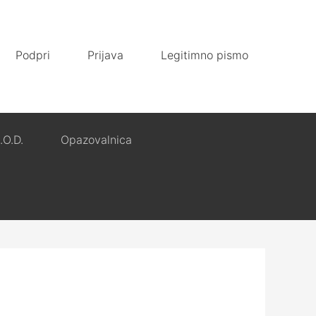
Podpri
Prijava
Legitimno pismo
.O.D.
Opazovalnica