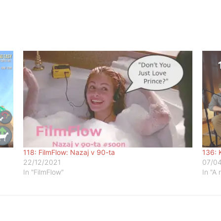
118: FilmFlow: Nazaj v 90-ta
136: K
22/12/2021
07/0
In "FilmFlow"
In "A 