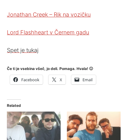
Jonathan Creek – Rik na vozičku
Lord Flashheart v Černem gadu
Spet je tukaj
Če ti je vsebina všeč, jo deli. Pomaga. Hvala! 🙂
Facebook
X
Email
Related