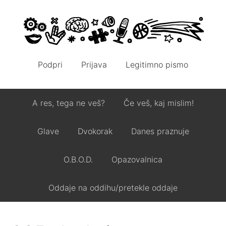
Podpri
Prijava
Legitimno pismo
A res, tega ne veš?
Če veš, kaj mislim!
Glave
Dvokorak
Danes praznuje
O.B.O.D.
Opazovalnica
Oddaje na oddihu/pretekle oddaje