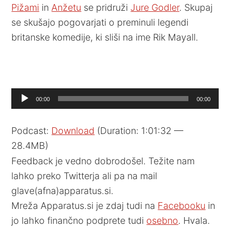
Pižami
in
Anžetu
se pridruži
Jure Godler
. Skupaj
se skušajo pogovarjati o preminuli legendi
britanske komedije, ki sliši na ime Rik Mayall.
Audio
00:00
00:00
Player
Podcast:
Download
(Duration: 1:01:32 —
28.4MB)
Feedback je vedno dobrodošel. Težite nam
lahko preko Twitterja ali pa na mail
glave(afna)apparatus.si.
Mreža Apparatus.si je zdaj tudi na
Facebooku
in
jo lahko finančno podprete tudi
osebno
. Hvala.