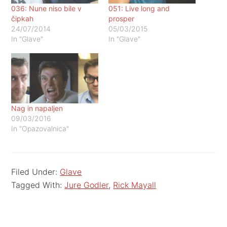
036: Nune niso bile v
051: Live long and
čipkah
prosper
24/07/2014
05/03/2015
In "Glave"
In "Glave"
Nag in napaljen
09/03/2016
In "Opazovalnica"
Filed Under:
Glave
Tagged With:
Jure Godler
,
Rick Mayall