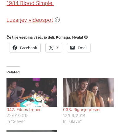
1984 Blood Simple.
Luzarjev videospot
🙂
Če ti je vsebina všeč, jo deli. Pomaga. Hvala! 🙂
Facebook
X
Email
Related
047: Fitnes trener
033: Riganje pesmi
22/01/2015
12/06/2014
In "Glave"
In "Glave"