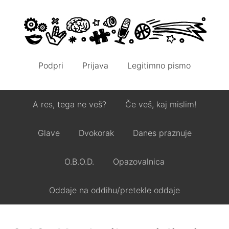
Podpri
Prijava
Legitimno pismo
A res, tega ne veš?
Če veš, kaj mislim!
Glave
Dvokorak
Danes praznuje
O.B.O.D.
Opazovalnica
Oddaje na oddihu/pretekle oddaje