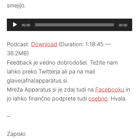
smejijo.
Audio
00:00
00:00
Player
Podcast:
Download
(Duration: 1:18:45 —
36.2MB)
Feedback je vedno dobrodošel. Težite nam
lahko preko Twitterja ali pa na mail
glave(afna)apparatus.si.
Mreža Apparatus.si je zdaj tudi na
Facebooku
in
jo lahko finančno podprete tudi
osebno
. Hvala.
–
Zapiski: