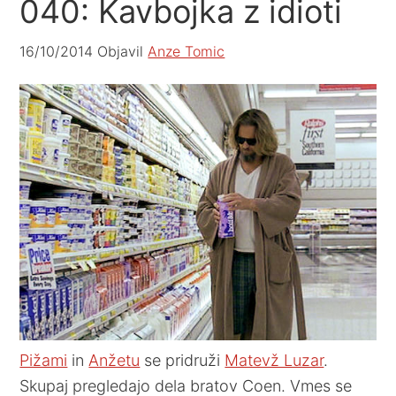
040: Kavbojka z idioti
16/10/2014
Objavil
Anze Tomic
Pižami
in
Anžetu
se pridruži
Matevž Luzar
.
Skupaj pregledajo dela bratov Coen. Vmes se