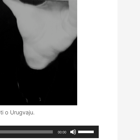
ti o Urugvaju.
Use
00:00
Up/Down