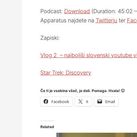
Podcast:
Download
(Duration: 45:02
Apparatus najdete na
Twitterju
ter
Fac
Zapiski:
Vlog 2 – najboljši slovenski youtube 
Star Trek: Discovery
Če ti je vsebina všeč, jo deli. Pomaga. Hvala! 🙂
Facebook
X
Email
Related