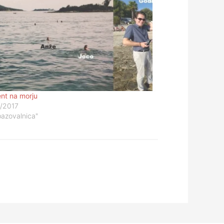
ent na morju
/2017
pazovalnica"