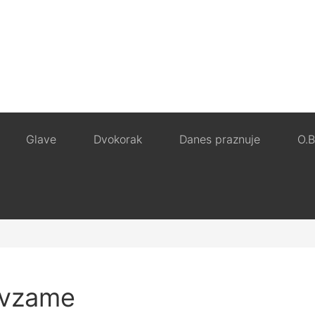
Glave
Dvokorak
Danes praznuje
O.B
 vzame