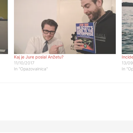
Kaj je Jure poslal Anžetu?
Incid
11/10/2017
13/09
In "Opazovalnica"
In "O