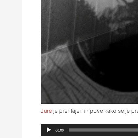
Jure
je prehlajen in pove kako se je pr
Audio
00:00
Player