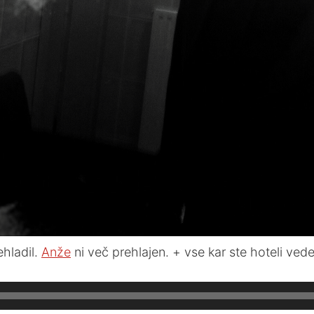
ehladil.
Anže
ni več prehlajen. + vse kar ste hoteli vede