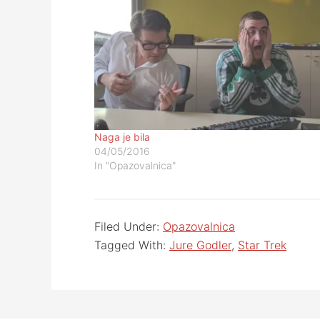
Naga je bila
04/05/2016
In "Opazovalnica"
Filed Under:
Opazovalnica
Tagged With:
Jure Godler
,
Star Trek