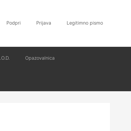
Podpri
Prijava
Legitimno pismo
.O.D.
Opazovalnica