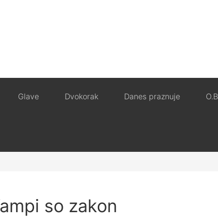
Glave
Dvokorak
Danes praznuje
O.B
ampi so zakon