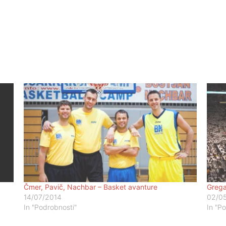
Čmer, Pavič, Nachbar – Basket avanture
Grega
14/07/2014
02/0
In "Podrobnosti"
In "P