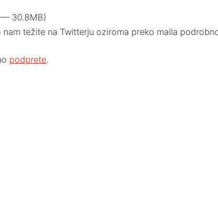
7 — 30.8MB)
nam težite na Twitterju oziroma preko maila podrobnos
bno
podprete
.