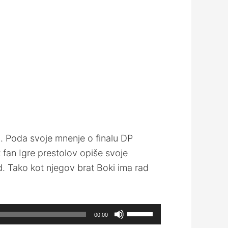
a. Poda svoje mnenje o finalu DP
 fan Igre prestolov opiše svoje
d. Tako kot njegov brat Boki ima rad
Use
00:00
Up/Down