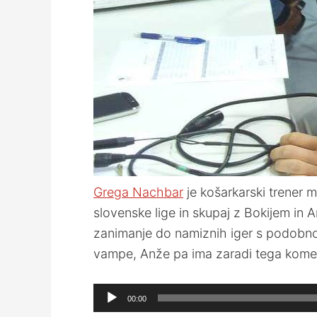
Grega Nachbar
je košarkarski trener m
slovenske lige in skupaj z Bokijem in
zanimanje do namiznih iger s podobno t
vampe, Anže pa ima zaradi tega kometa
Audio
00:00
Player