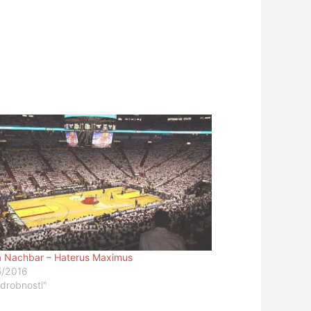
 Nachbar – Haterus Maximus
5/2016
odrobnosti"