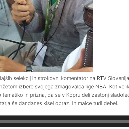
lajših selekcij in strokovni komentator na RTV Slovenij
 Anžetom izbere svojega zmagovalca lige NBA. Kot velik
ematiko in prizna, da se v Kopru deli zastonj sladole
rja še dandanes kisel obraz. In malce tudi debel.