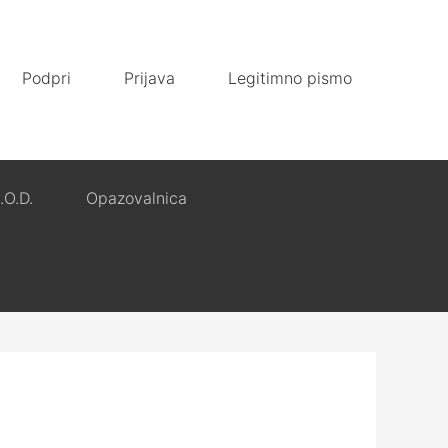
Podpri
Prijava
Legitimno pismo
.O.D.
Opazovalnica