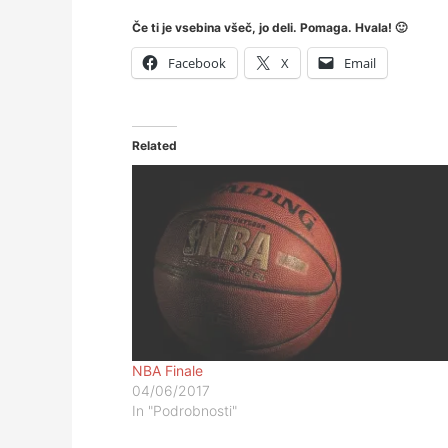
Če ti je vsebina všeč, jo deli. Pomaga. Hvala! 🙂
Facebook
X
Email
Related
NBA Finale
04/06/2017
In "Podrobnosti"