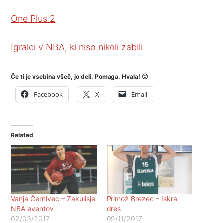
One Plus 2
Igralci v NBA, ki niso nikoli zabili.
Če ti je vsebina všeč, jo deli. Pomaga. Hvala! 🙂
Facebook
X
Email
Related
Vanja Černivec – Zakulisje
Primož Brezec – Iskra
NBA eventov
dres
02/03/2017
09/11/2017