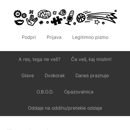
Podpri
Prijava
Legitimno pismo
A res, tega ne veš?
Če veš, kaj mislim!
Glave
Dvokorak
Danes praznuje
O.B.O.D.
Opazovalnica
Oddaje na oddihu/pretekle oddaje