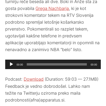
turnirju reče beseda ali dve. Boki in Anže sta za
gosta povabila
Grega Nachbarja
, ki je kot
strokovni komentator tekem na RTV Slovenija
podrobno spremljal letošnje košarkarsko
prvenstvo. Pokomentirali so razplet tekem,
ugotavljali kakšne telefone in predvsem
aplikacije uporabljajo komentatorji in opomnili na
nenavadno a zanimivo NBA “belo” listo.
Audio
00:00
00:00
Player
Podcast:
Download
(Duration: 59:03 — 27.1MB)
Feedback je vedno dobrodošel. Lahko nam
težite na Twitterju oziroma preko maila
podrobnosti(afna)apparatus.si.