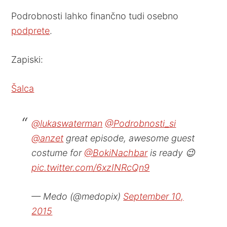
Podrobnosti lahko finančno tudi osebno
podprete
.
Zapiski:
Šalca
@lukaswaterman
@Podrobnosti_si
@anzet
great episode, awesome guest
costume for
@BokiNachbar
is ready 😉
pic.twitter.com/6xzINRcQn9
— Medo (@medopix)
September 10,
2015