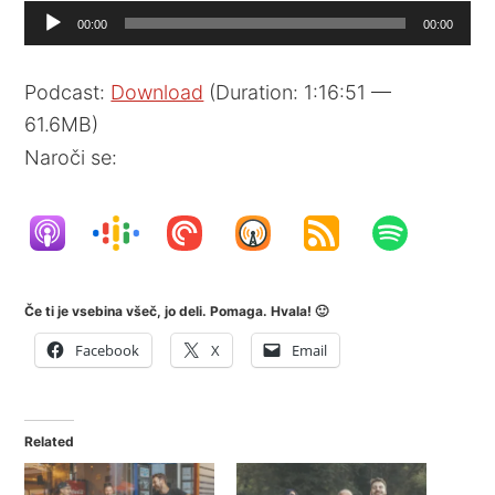
Audio
00:00
00:00
Player
Podcast:
Download
(Duration: 1:16:51 —
61.6MB)
Naroči se:
Če ti je vsebina všeč, jo deli. Pomaga. Hvala! 🙂
Facebook
X
Email
Related