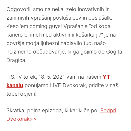
Odgovorili smo na nekaj zelo inovativnih in
zanimivih vprašanj poslušalcev in poslušalk.
Keep ’em coming guys! Vprašanje “od koga
kariero bi imel med aktivnimi košarkarji?” je na
površje morja ljubezni naplavilo tudi našo
neizmerno občudovanje, ki ga gojimo do Gogita
Dragića.
P.S.: V torek, 18. 5. 2021 vam na našem
YT
kanalu
ponujamo LIVE Dvokorak, pridite v naš
topel objem!
Skratka, polna epizoda, ki kar kliče po:
Podpri
Dvokorak>>