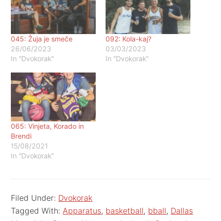
045: Žuja je smeče
092: Kola-kaj?
26/06/2023
03/03/2023
In "Dvokorak"
In "Dvokorak"
065: Vinjeta, Korado in
Brendi
15/08/2021
In "Dvokorak"
Filed Under:
Dvokorak
Tagged With:
Apparatus
,
basketball
,
bball
,
Dallas