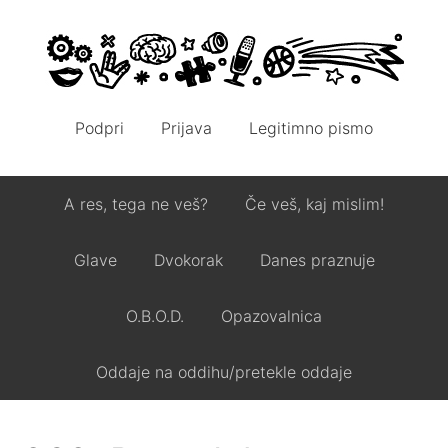
Podpri
Prijava
Legitimno pismo
A res, tega ne veš?
Če veš, kaj mislim!
Glave
Dvokorak
Danes praznuje
O.B.O.D.
Opazovalnica
Oddaje na oddihu/pretekle oddaje