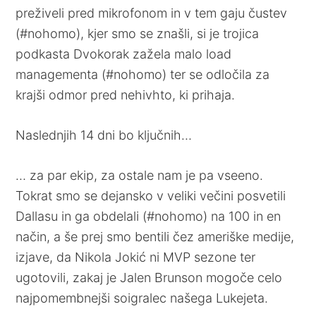
preživeli pred mikrofonom in v tem gaju čustev
(#nohomo), kjer smo se znašli, si je trojica
podkasta Dvokorak zažela malo load
managementa (#nohomo) ter se odločila za
krajši odmor pred nehivhto, ki prihaja.
Naslednjih 14 dni bo ključnih…
… za par ekip, za ostale nam je pa vseeno.
Tokrat smo se dejansko v veliki večini posvetili
Dallasu in ga obdelali (#nohomo) na 100 in en
način, a še prej smo bentili čez ameriške medije,
izjave, da Nikola Jokić ni MVP sezone ter
ugotovili, zakaj je Jalen Brunson mogoče celo
najpomembnejši soigralec našega Lukejeta.