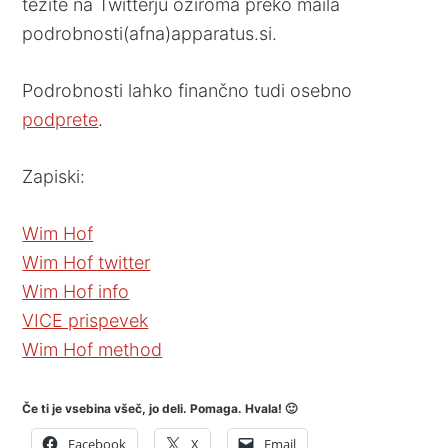
težite na Twitterju oziroma preko maila
podrobnosti(afna)apparatus.si.
Podrobnosti lahko finančno tudi osebno
podprete
.
Zapiski:
Wim Hof
Wim Hof twitter
Wim Hof info
VICE prispevek
Wim Hof method
Če ti je vsebina všeč, jo deli. Pomaga. Hvala! 🙂
Facebook
X
Email