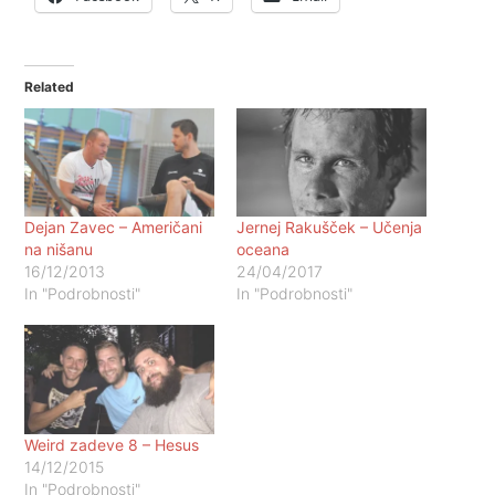
Related
Dejan Zavec – Američani
Jernej Rakušček – Učenja
na nišanu
oceana
16/12/2013
24/04/2017
In "Podrobnosti"
In "Podrobnosti"
Weird zadeve 8 – Hesus
14/12/2015
In "Podrobnosti"