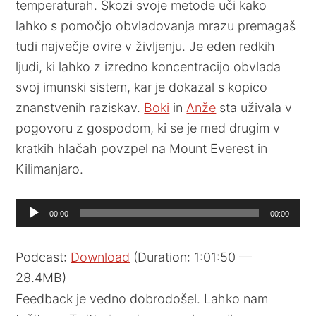
temperaturah. Skozi svoje metode uči kako
lahko s pomočjo obvladovanja mrazu premagaš
tudi največje ovire v življenju. Je eden redkih
ljudi, ki lahko z izredno koncentracijo obvlada
svoj imunski sistem, kar je dokazal s kopico
znanstvenih raziskav.
Boki
in
Anže
sta uživala v
pogovoru z gospodom, ki se je med drugim v
kratkih hlačah povzpel na Mount Everest in
Kilimanjaro.
Audio
00:00
00:00
Player
Podcast:
Download
(Duration: 1:01:50 —
28.4MB)
Feedback je vedno dobrodošel. Lahko nam