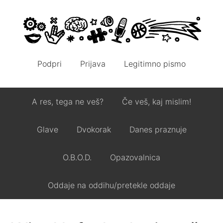
Podpri
Prijava
Legitimno pismo
A res, tega ne veš?
Če veš, kaj mislim!
Glave
Dvokorak
Danes praznuje
O.B.O.D.
Opazovalnica
Oddaje na oddihu/pretekle oddaje