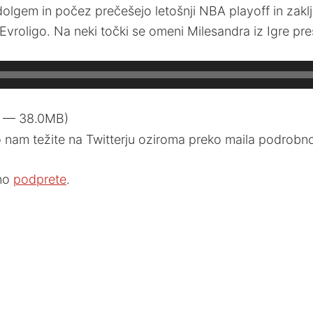
olgem in počez prečešejo letošnji NBA playoff in zaklju
roligo. Na neki točki se omeni Milesandra iz Igre prest
3 — 38.0MB)
nam težite na Twitterju oziroma preko maila podrobnos
bno
podprete
.