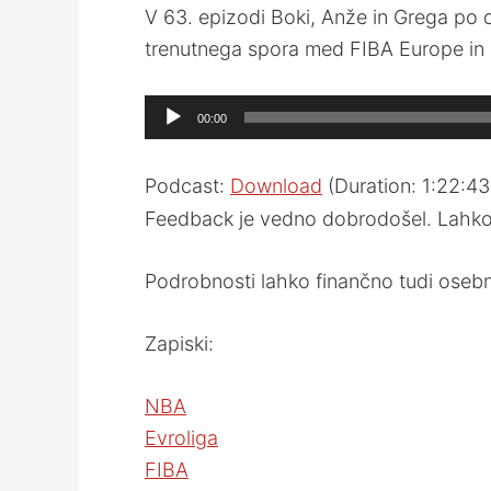
V 63. epizodi Boki, Anže in Grega po d
trenutnega spora med FIBA Europe in Ev
Audio
00:00
Player
Podcast:
Download
(Duration: 1:22:4
Feedback je vedno dobrodošel. Lahko 
Podrobnosti lahko finančno tudi ose
Zapiski:
NBA
Evroliga
FIBA