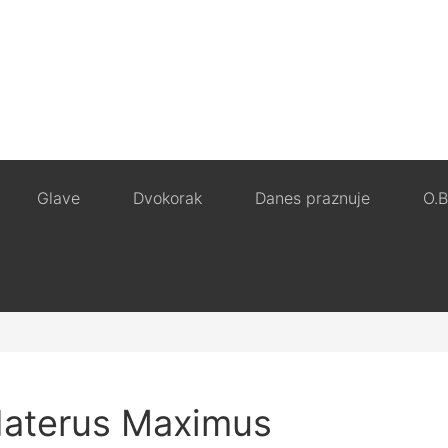
Glave
Dvokorak
Danes praznuje
O.B
Haterus Maximus