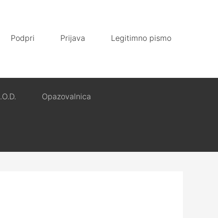
Podpri
Prijava
Legitimno pismo
.O.D.
Opazovalnica