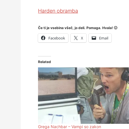
Harden obramba
Če ti je vsebina všeč, jo deli. Pomaga. Hvala! 🙂
Facebook
X
Email
Related
Grega Nachbar – Vampi so zakon