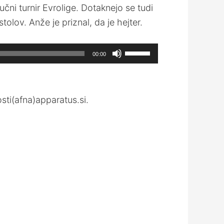
čni turnir Evrolige. Dotaknejo se tudi
olov. Anže je priznal, da je hejter.
Use
00:00
Up/Down
Arrow
keys
ti(afna)apparatus.si.
to
increase
or
decrease
volume.