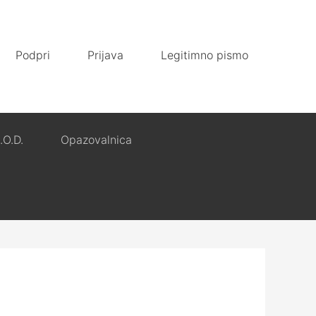
Podpri
Prijava
Legitimno pismo
.O.D.
Opazovalnica