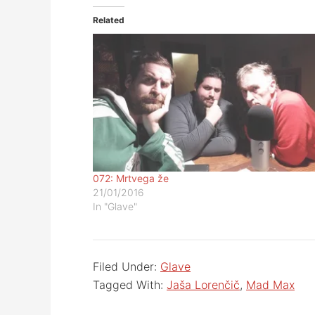
Related
072: Mrtvega že
21/01/2016
In "Glave"
Filed Under:
Glave
Tagged With:
Jaša Lorenčič
,
Mad Max