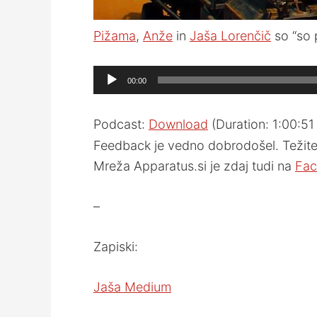
Pižama
,
Anže
in
Jaša Lorenčič
so “so 
Audio
00:00
Player
Podcast:
Download
(Duration: 1:00:5
Feedback je vedno dobrodošel. Težite 
Mreža Apparatus.si je zdaj tudi na
Fac
–
Zapiski:
Jaša Medium