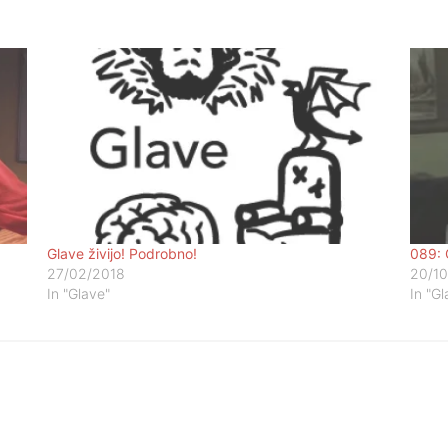
Glave živijo! Podrobno!
089: 
27/02/2018
20/10
In "Glave"
In "Gl