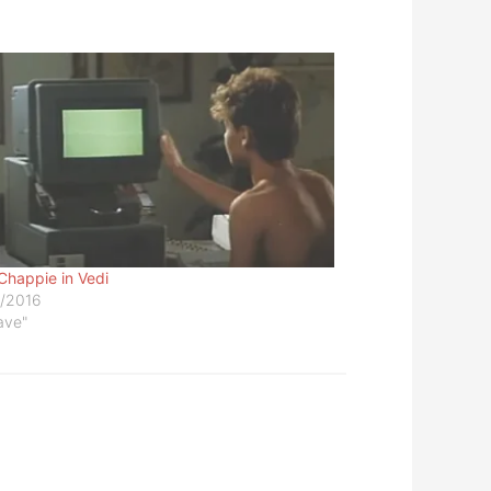
Chappie in Vedi
/2016
ave"