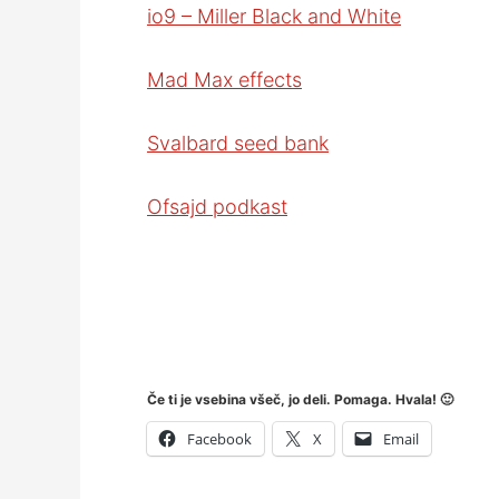
io9 – Miller Black and White
Mad Max effects
Svalbard seed bank
Ofsajd podkast
Če ti je vsebina všeč, jo deli. Pomaga. Hvala! 🙂
Facebook
X
Email