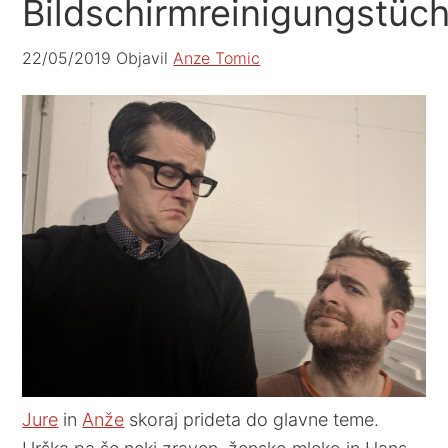
Bildschirmreinigungstüc
22/05/2019
Objavil
Anze Tomic
Jure
in
Anže
skoraj prideta do glavne teme.