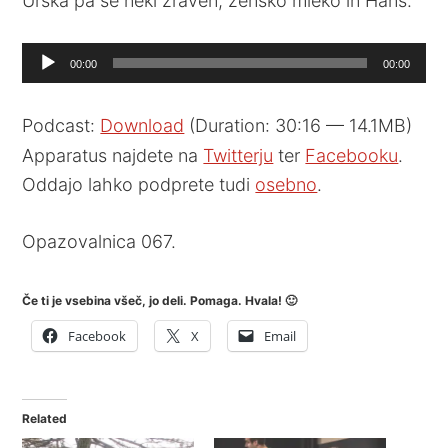
Urška pa še neki zraven, žensko mleko in Hans.
Audio
00:00
00:00
Player
Podcast:
Download
(Duration: 30:16 — 14.1MB)
Apparatus najdete na
Twitterju
ter
Facebooku
.
Oddajo lahko podprete tudi
osebno
.
Opazovalnica 067.
Če ti je vsebina všeč, jo deli. Pomaga. Hvala! 🙂
Facebook
X
Email
Related