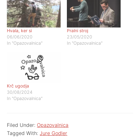
Hvala, ker si
Pralni stroj
06/06/2020
23/05/2020
In "Opazovalnica"
In "Opazovalnica"
Krč ugodja
30/08/2024
In "Opazovalnica"
Filed Under:
Opazovalnica
Tagged With:
Jure Godler