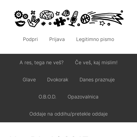
Podpri
Prijava
Legitimno pismo
A res, tega ne veš?
Če veš, kaj mislim!
Glave
Dvokorak
Danes praznuje
O.B.O.D.
Opazovalnica
Oddaje na oddihu/pretekle oddaje