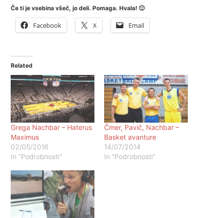
Če ti je vsebina všeč, jo deli. Pomaga. Hvala! 🙂
Facebook
X
Email
Related
Grega Nachbar – Haterus
Čmer, Pavič, Nachbar –
Maximus
Basket avanture
02/05/2016
14/07/2014
In "Podrobnosti"
In "Podrobnosti"