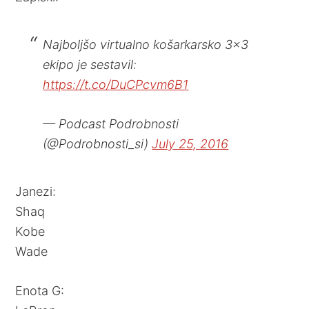
Najboljšo virtualno košarkarsko 3×3
ekipo je sestavil:
https://t.co/DuCPcvm6B1
— Podcast Podrobnosti
(@Podrobnosti_si)
July 25, 2016
Janezi:
Shaq
Kobe
Wade
Enota G: