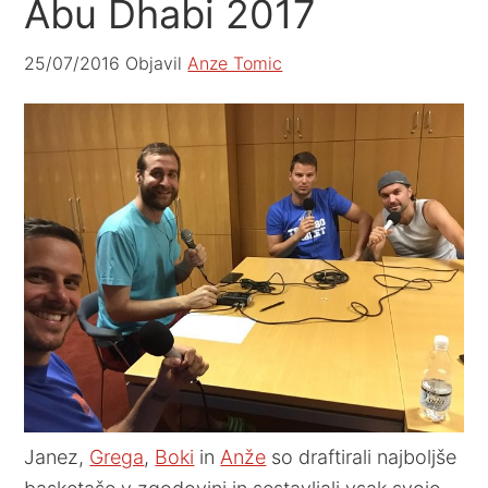
Abu Dhabi 2017
25/07/2016
Objavil
Anze Tomic
Janez,
Grega
,
Boki
in
Anže
so draftirali najboljše