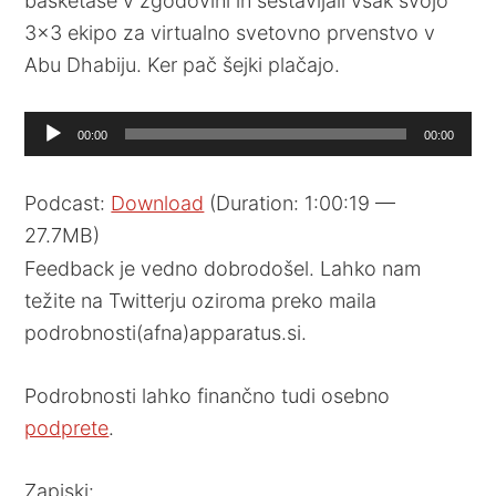
basketaše v zgodovini in sestavljali vsak svojo
3×3 ekipo za virtualno svetovno prvenstvo v
Abu Dhabiju. Ker pač šejki plačajo.
Audio
00:00
00:00
Player
Podcast:
Download
(Duration: 1:00:19 —
27.7MB)
Feedback je vedno dobrodošel. Lahko nam
težite na Twitterju oziroma preko maila
podrobnosti(afna)apparatus.si.
Podrobnosti lahko finančno tudi osebno
podprete
.
Zapiski: