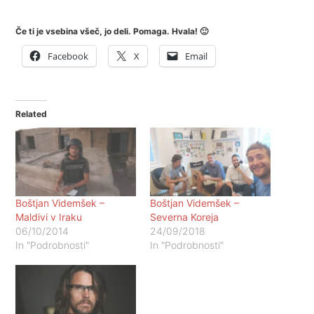
Če ti je vsebina všeč, jo deli. Pomaga. Hvala! 🙂
Facebook
X
Email
Related
Boštjan Videmšek –
Boštjan Videmšek –
Maldivi v Iraku
Severna Koreja
06/10/2014
24/09/2018
In "Podrobnosti"
In "Podrobnosti"