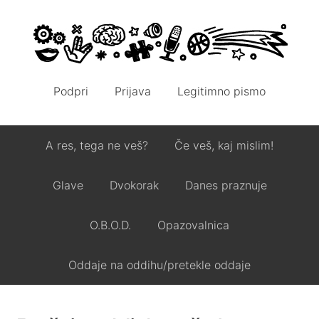
Podpri
Prijava
Legitimno pismo
A res, tega ne veš?
Če veš, kaj mislim!
Glave
Dvokorak
Danes praznuje
O.B.O.D.
Opazovalnica
Oddaje na oddihu/pretekle oddaje