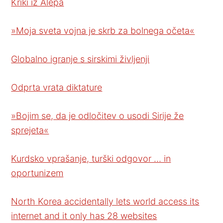
Kriki iz Alepa
»Moja sveta vojna je skrb za bolnega očeta«
Globalno igranje s sirskimi življenji
Odprta vrata diktature
»Bojim se, da je odločitev o usodi Sirije že
sprejeta«
Kurdsko vprašanje, turški odgovor … in
oportunizem
North Korea accidentally lets world access its
internet and it only has 28 websites