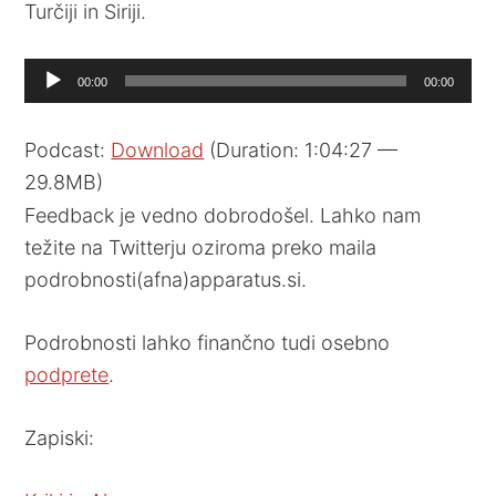
Turčiji in Siriji.
Audio
00:00
00:00
Player
Podcast:
Download
(Duration: 1:04:27 —
29.8MB)
Feedback je vedno dobrodošel. Lahko nam
težite na Twitterju oziroma preko maila
podrobnosti(afna)apparatus.si.
Podrobnosti lahko finančno tudi osebno
podprete
.
Zapiski: