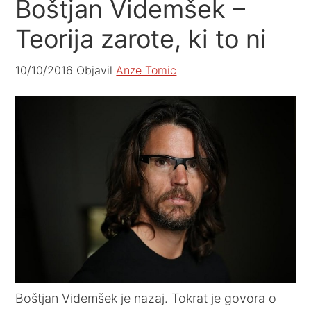
Boštjan Videmšek –
Teorija zarote, ki to ni
10/10/2016
Objavil
Anze Tomic
Boštjan Videmšek je nazaj. Tokrat je govora o