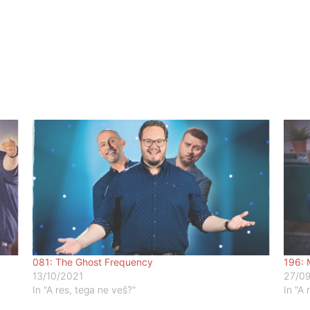
081: The Ghost Frequency
196: 
13/10/2021
27/0
In "A res, tega ne veš?"
In "A 