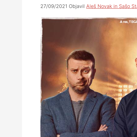
27/09/2021
Objavil
Aleš Novak in Sašo St