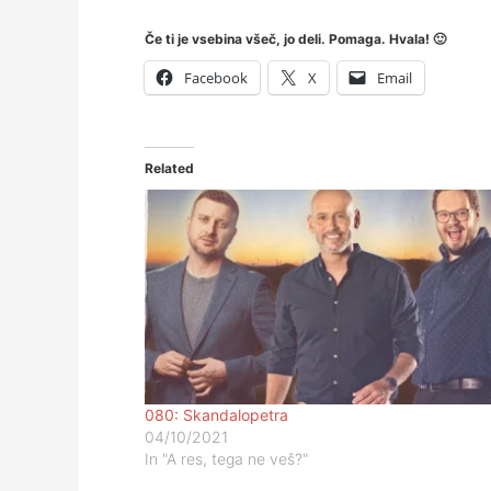
Če ti je vsebina všeč, jo deli. Pomaga. Hvala! 🙂
Facebook
X
Email
Related
080: Skandalopetra
04/10/2021
In "A res, tega ne veš?"