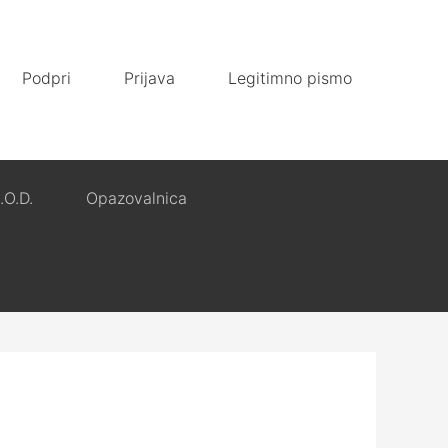
Podpri
Prijava
Legitimno pismo
.O.D.
Opazovalnica