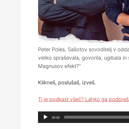
Peter Poles, Sašotov sovoditelj v oddaj
veliko spraševala, govorila, ugibala in
Magnusov efekt?”
Klikneš, poslušaš, izveš.
Ti je podkast všeč? Lahko ga podpreš 
Audio
00:00
Player