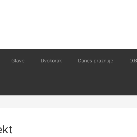
Glave
Dvokorak
Danes praznuje
O.B
ekt