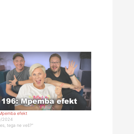
Mpemba efekt
9/2024
res, tega ne veš?"