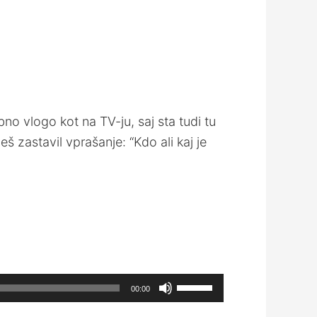
no vlogo kot na TV-ju, saj sta tudi tu
š zastavil vprašanje: “Kdo ali kaj je
Use
00:00
Up/Down