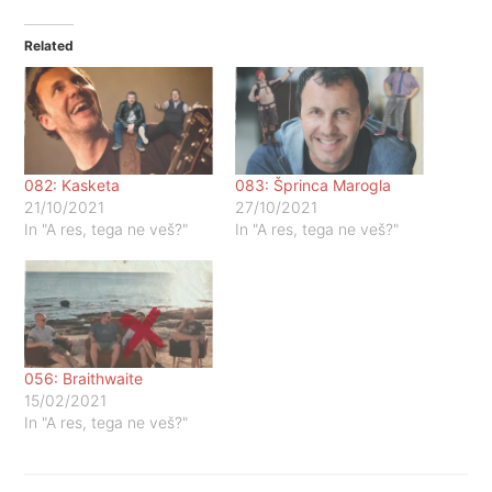
Related
082: Kasketa
083: Šprinca Marogla
21/10/2021
27/10/2021
In "A res, tega ne veš?"
In "A res, tega ne veš?"
056: Braithwaite
15/02/2021
In "A res, tega ne veš?"