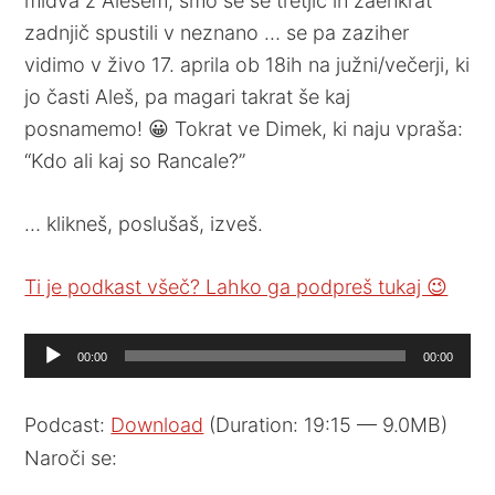
midva z Alešem, smo se še tretjič in zaenkrat
zadnjič spustili v neznano … se pa zaziher
vidimo v živo 17. aprila ob 18ih na južni/večerji, ki
jo časti Aleš, pa magari takrat še kaj
posnamemo! 😀 Tokrat ve Dimek, ki naju vpraša:
“Kdo ali kaj so Rancale?”
… klikneš, poslušaš, izveš.
Ti je podkast všeč? Lahko ga podpreš tukaj 😉
Audio
00:00
00:00
Player
Podcast:
Download
(Duration: 19:15 — 9.0MB)
Naroči se: