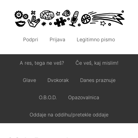
Podpri
Prijava
Legitimno pismo
A res, tega ne veš?
Če veš, kaj mislim!
Glave
Dvokorak
Danes praznuje
O.B.O.D.
Opazovalnica
Oddaje na oddihu/pretekle oddaje