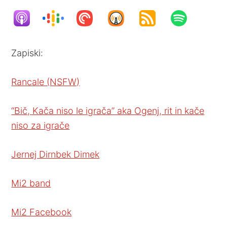
Zapiski:
Rancale (NSFW)
“Bič, Kača niso le igrača” aka Ogenj, rit in kače
niso za igrače
Jernej Dirnbek Dimek
Mi2 band
Mi2 Facebook