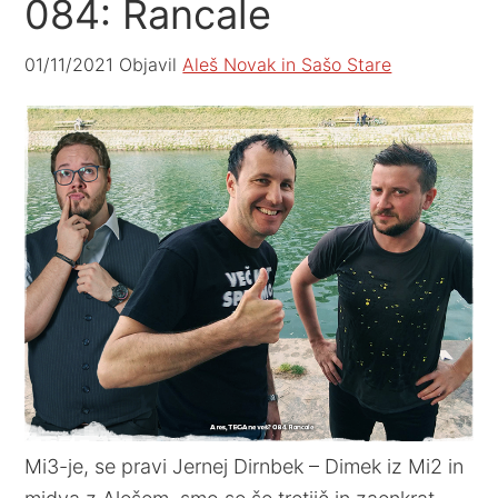
084: Rancale
01/11/2021
Objavil
Aleš Novak in Sašo Stare
Mi3-je, se pravi Jernej Dirnbek – Dimek iz Mi2 in