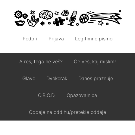
Podpri
Prijava
Legitimno pismo
A res, tega ne veš?
Če veš, kaj mislim!
Glave
Dvokorak
Danes praznuje
O.B.O.D.
Opazovalnica
Oddaje na oddihu/pretekle oddaje