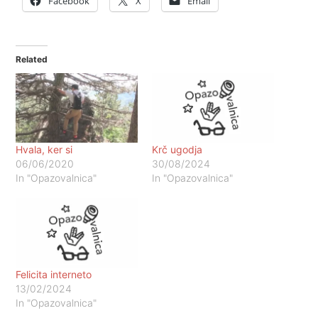
Facebook
X
Email
Related
Hvala, ker si
Krč ugodja
06/06/2020
30/08/2024
In "Opazovalnica"
In "Opazovalnica"
Felicita interneto
13/02/2024
In "Opazovalnica"