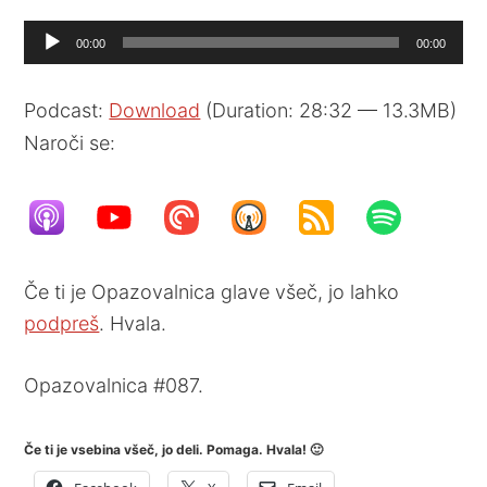
Audio
00:00
00:00
Player
Podcast:
Download
(Duration: 28:32 — 13.3MB)
Naroči se:
Če ti je Opazovalnica glave všeč, jo lahko
podpreš
. Hvala.
Opazovalnica #087.
Če ti je vsebina všeč, jo deli. Pomaga. Hvala! 🙂