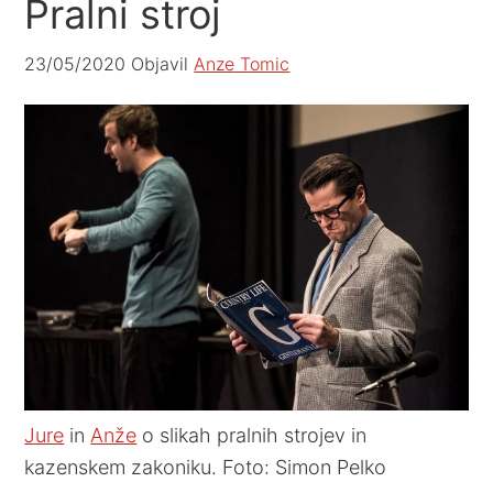
Pralni stroj
23/05/2020
Objavil
Anze Tomic
Jure
in
Anže
o slikah pralnih strojev in
kazenskem zakoniku. Foto: Simon Pelko