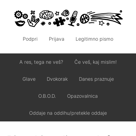
Podpri
Prijava
Legitimno pismo
A res, tega ne veš?
Če veš, kaj mislim!
Glave
Dvokorak
Danes praznuje
O.B.O.D.
Opazovalnica
Oddaje na oddihu/pretekle oddaje