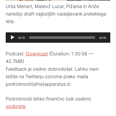
Urša Menart, Matevž Luzar, Pižama in Anže
naredijo draft najboljših nadaljevank preteklega
leta.
Audio
00:00
00:00
Player
Podcast:
Download
(Duration: 1:30:56 —
42.7MB)
Feedback je vedno dobrodošel. Lahko nam
težite na Twitterju oziroma preko maila
podrobnosti(afna)apparatus.si.
Podrobnosti lahko finančno tudi osebno
podprete
.