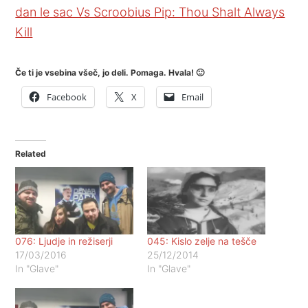
dan le sac Vs Scroobius Pip: Thou Shalt Always
Kill
Če ti je vsebina všeč, jo deli. Pomaga. Hvala! 🙂
Facebook
X
Email
Related
076: Ljudje in režiserji
045: Kislo zelje na tešče
17/03/2016
25/12/2014
In "Glave"
In "Glave"