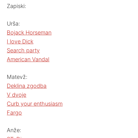
Zapiski:
Urša:
Bojack Horseman
I love Dick
Search party
American Vandal
Matevž:
Deklina zgodba
V dvoje
Curb your enthusiasm
Fargo
Anže: