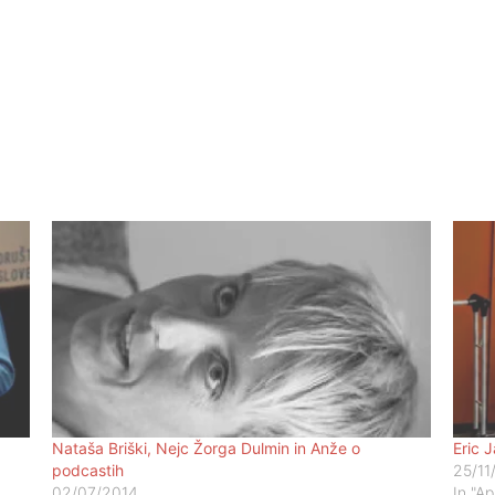
Nataša Briški, Nejc Žorga Dulmin in Anže o
Eric J
podcastih
25/11
02/07/2014
In "A