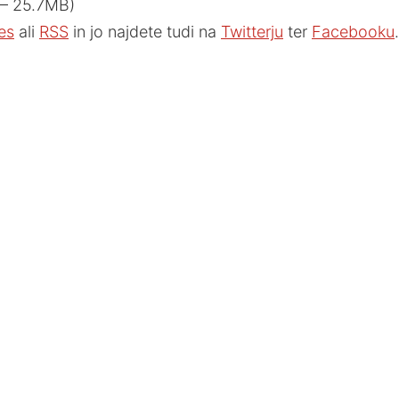
 — 25.7MB)
es
ali
RSS
in jo najdete tudi na
Twitterju
ter
Facebooku