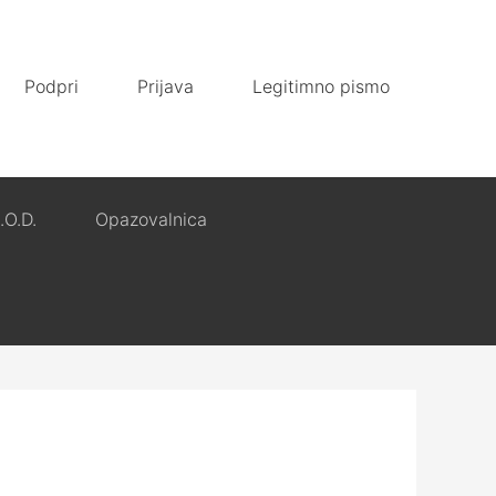
Podpri
Prijava
Legitimno pismo
.O.D.
Opazovalnica