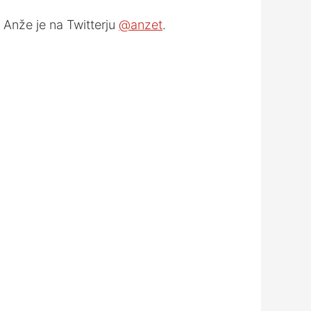
keys
. Anže je na Twitterju
@anzet
.
to
increase
or
decrease
volume.