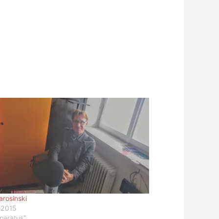
arosinski
/2015
pparatus"