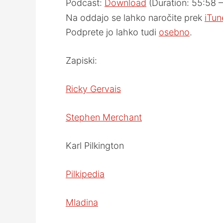
Podcast:
Download
(Duration: 55:58
Na oddajo se lahko naročite prek
iTun
Podprete jo lahko tudi
osebno
.
Zapiski:
Ricky Gervais
Stephen Merchant
Karl Pilkington
Pilkipedia
Mladina