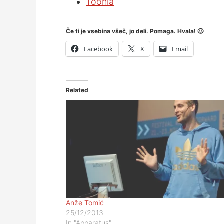
Toonia
Če ti je vsebina všeč, jo deli. Pomaga. Hvala! 🙂
Facebook
X
Email
Related
Anže Tomić
25/12/2013
In "Apparatus"