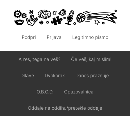
Podpri
Prijava
Legitimno pismo
A res, tega ne veš?
Če veš, kaj mislim!
Glave
Dvokorak
Danes praznuje
O.B.O.D.
Opazovalnica
Oddaje na oddihu/pretekle oddaje