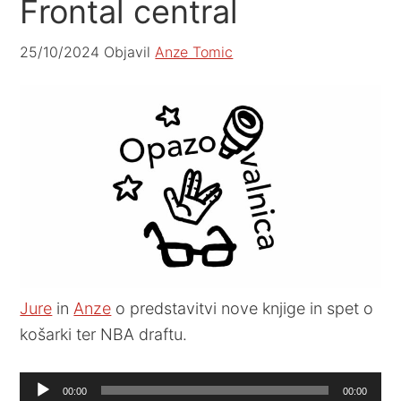
Frontal central
25/10/2024
Objavil
Anze Tomic
Jure
in
Anze
o predstavitvi nove knjige in spet o
košarki ter NBA draftu.
Audio
00:00
00:00