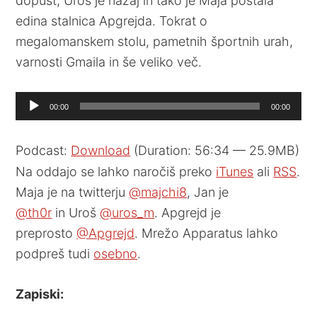
dopust, Uroš je nazaj in tako je Maja postala
edina stalnica Apgrejda. Tokrat o
megalomanskem stolu, pametnih športnih urah,
varnosti Gmaila in še veliko več.
Audio
00:00
00:00
Player
Podcast:
Download
(Duration: 56:34 — 25.9MB)
Na oddajo se lahko naročiš preko
iTunes
ali
RSS
.
Maja je na twitterju
@majchi8
, Jan je
@th0r
in Uroš
@uros_m
. Apgrejd je
preprosto
@Apgrejd
. Mrežo Apparatus lahko
podpreš tudi
osebno
.
Zapiski: