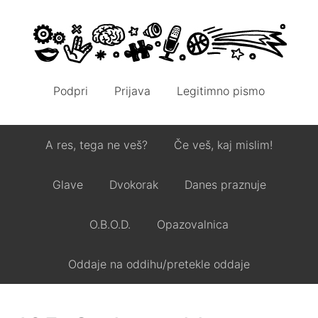
Podpri
Prijava
Legitimno pismo
A res, tega ne veš?
Če veš, kaj mislim!
Glave
Dvokorak
Danes praznuje
O.B.O.D.
Opazovalnica
Oddaje na oddihu/pretekle oddaje