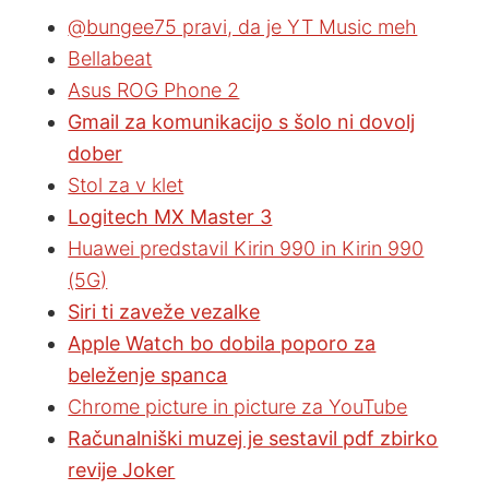
@bungee75 pravi, da je YT Music meh
Bellabeat
Asus ROG Phone 2
Gmail za komunikacijo s šolo ni dovolj
dober
Stol za v klet
Logitech MX Master 3
Huawei predstavil Kirin 990 in Kirin 990
(5G)
Siri ti zaveže vezalke
Apple Watch bo dobila poporo za
beleženje spanca
Chrome picture in picture za YouTube
Računalniški muzej je sestavil pdf zbirko
revije Joker