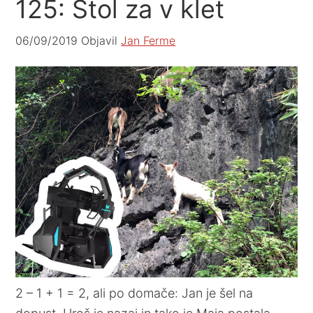
125: Stol za v klet
06/09/2019
Objavil
Jan Ferme
2 – 1 + 1 = 2, ali po domače: Jan je šel na