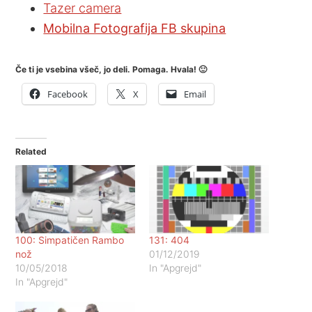
Tazer camera
Mobilna Fotografija FB skupina
Če ti je vsebina všeč, jo deli. Pomaga. Hvala! 🙂
Facebook
X
Email
Related
100: Simpatičen Rambo
131: 404
nož
01/12/2019
10/05/2018
In "Apgrejd"
In "Apgrejd"