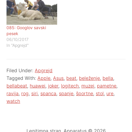
085: Googlov savski
pesek
06/10/2017
In "Apgrejd"
Filed Under:
Apgrejd
Tagged With:
Apple
,
Asus
,
beat
,
beleženje
,
bella
,
bellabeat
,
huawei
,
joker
,
logitech
,
muzej
,
pametne
,
ravija
,
rog
,
siri
,
spanca
,
spanje
,
športne
,
stol
,
ure
,
watch
Legitimna stran. Apparatus © 2026