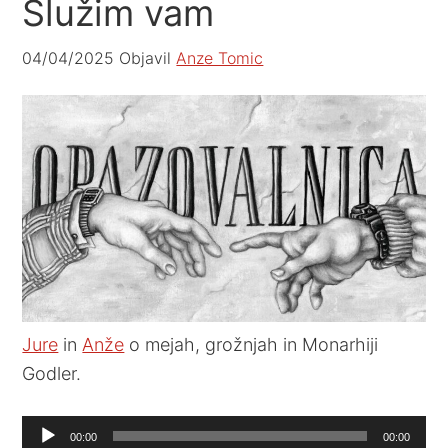
Služim vam
04/04/2025
Objavil
Anze Tomic
Jure
in
Anže
o mejah, grožnjah in Monarhiji
Godler.
Audio
00:00
00:00