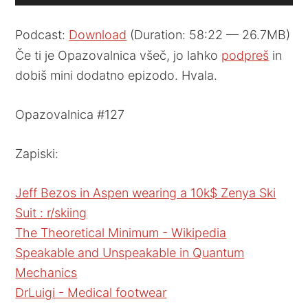
Player
Podcast:
Download
(Duration: 58:22 — 26.7MB)
Če ti je Opazovalnica všeč, jo lahko
podpreš
in
dobiš mini dodatno epizodo. Hvala.
Opazovalnica #127
Zapiski:
Jeff Bezos in Aspen wearing a 10k$ Zenya Ski
Suit : r/skiing
The Theoretical Minimum - Wikipedia
Speakable and Unspeakable in Quantum
Mechanics
DrLuigi - Medical footwear