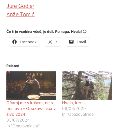
Jure Godler
Anže Tomić
Če ti je vsebina všeč, jo deli. Pomaga. Hvala! 🙂
Facebook
X
Email
Related
Očaraj me s košem, ne s
Hvala, ker si
postavo – Opazovalnica v
06/06/2020
živo 2024
In "Opazovalnica"
03/07/2024
In "Opazovalnica"