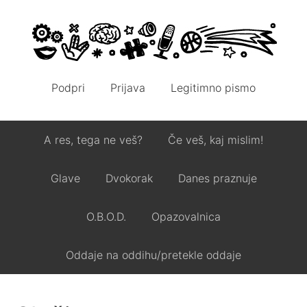
Podpri
Prijava
Legitimno pismo
A res, tega ne veš?
Če veš, kaj mislim!
Glave
Dvokorak
Danes praznuje
O.B.O.D.
Opazovalnica
Oddaje na oddihu/pretekle oddaje