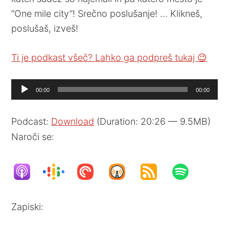
“One mile city”! Srečno poslušanje! … Klikneš,
poslušaš, izveš!
Ti je podkast všeč? Lahko ga podpreš tukaj 😉
Audio
00:00
00:00
Player
Podcast:
Download
(Duration: 20:26 — 9.5MB)
Naroči se:
Zapiski: