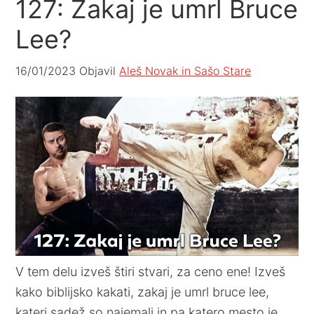
127: Zakaj je umrl Bruce
Lee?
16/01/2023
Objavil
Aleš Novak in Sašo Stare
V tem delu izveš štiri stvari, za ceno ene! Izveš
kako biblijsko kakati, zakaj je umrl bruce lee,
kateri sadež so najemali in pa katero mesto je