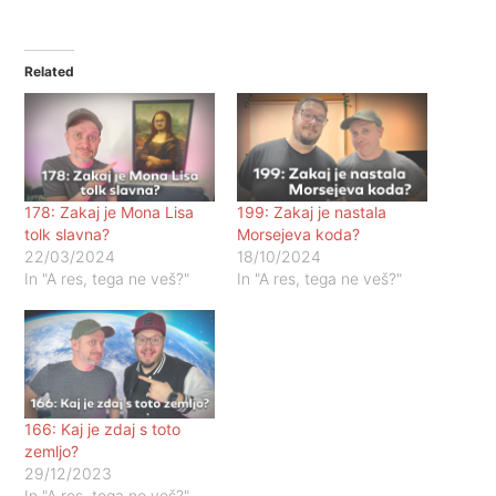
Related
178: Zakaj je Mona Lisa
199: Zakaj je nastala
tolk slavna?
Morsejeva koda?
22/03/2024
18/10/2024
In "A res, tega ne veš?"
In "A res, tega ne veš?"
166: Kaj je zdaj s toto
zemljo?
29/12/2023
In "A res, tega ne veš?"