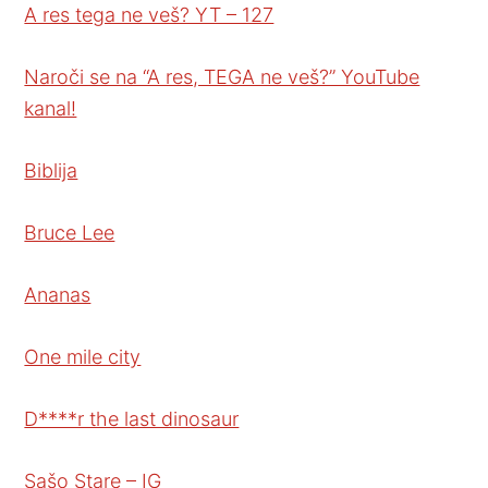
A res tega ne veš? YT – 127
Naroči se na “A res, TEGA ne veš?” YouTube
kanal!
Biblija
Bruce Lee
Ananas
One mile city
D****r the last dinosaur
Sašo Stare – IG