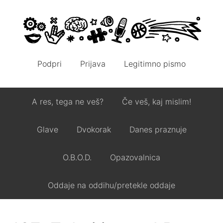
Podpri
Prijava
Legitimno pismo
A res, tega ne veš?
Če veš, kaj mislim!
Glave
Dvokorak
Danes praznuje
O.B.O.D.
Opazovalnica
Oddaje na oddihu/pretekle oddaje