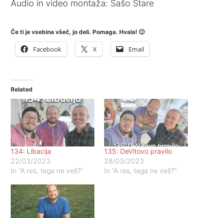
Audio in video montaža: Sašo Stare
Če ti je vsebina všeč, jo deli. Pomaga. Hvala! 🙂
Facebook
X
Email
Related
134: Libacija
135: DeVitovo pravilo
22/03/2023
28/03/2023
In "A res, tega ne veš?"
In "A res, tega ne veš?"