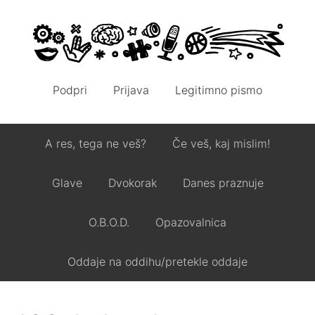
Podpri
Prijava
Legitimno pismo
A res, tega ne veš?
Če veš, kaj mislim!
Glave
Dvokorak
Danes praznuje
O.B.O.D.
Opazovalnica
Oddaje na oddihu/pretekle oddaje