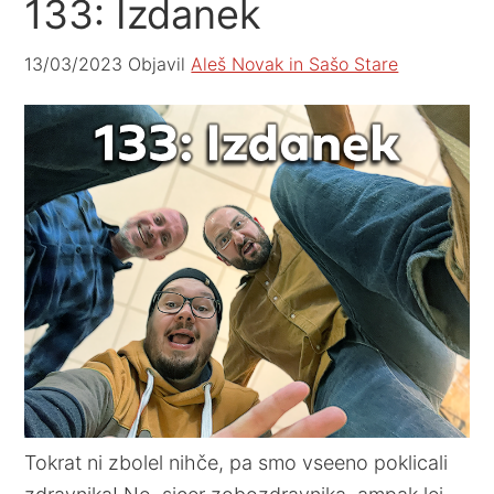
133: Izdanek
13/03/2023
Objavil
Aleš Novak in Sašo Stare
Tokrat ni zbolel nihče, pa smo vseeno poklicali