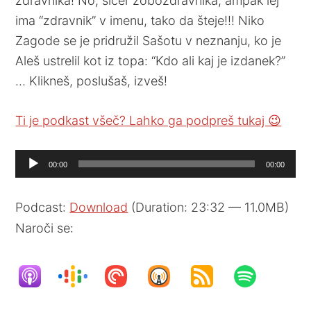
zdravnika! No, sicer zobozdravnika, ampak lej
ima “zdravnik” v imenu, tako da šteje!!! Niko
Zagode se je pridružil Sašotu v neznanju, ko je
Aleš ustrelil kot iz topa: “Kdo ali kaj je izdanek?”
… Klikneš, poslušaš, izveš!
Ti je podkast všeč? Lahko ga podpreš tukaj 😉
Audio
00:00
00:00
Player
Podcast:
Download
(Duration: 23:32 — 11.0MB)
Naroči se: