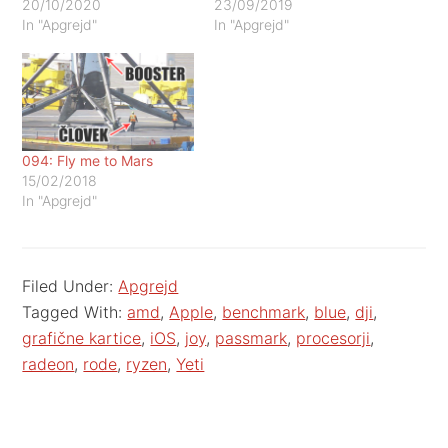
20/10/2020
23/09/2019
In "Apgrejd"
In "Apgrejd"
094: Fly me to Mars
15/02/2018
In "Apgrejd"
Filed Under:
Apgrejd
Tagged With:
amd
,
Apple
,
benchmark
,
blue
,
dji
,
grafične kartice
,
iOS
,
joy
,
passmark
,
procesorji
,
radeon
,
rode
,
ryzen
,
Yeti