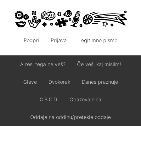
Podpri
Prijava
Legitimno pismo
A res, tega ne veš?
Če veš, kaj mislim!
Glave
Dvokorak
Danes praznuje
O.B.O.D.
Opazovalnica
Oddaje na oddihu/pretekle oddaje