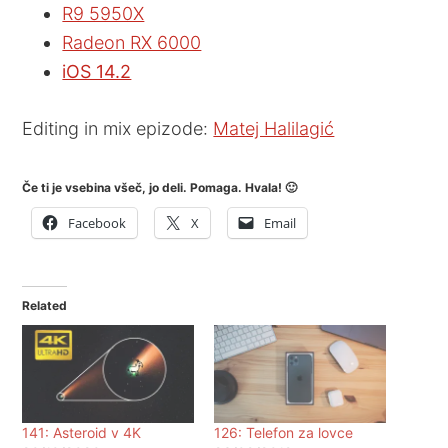
R9 5950X
Radeon RX 6000
iOS 14.2
Editing in mix epizode:
Matej Halilagić
Če ti je vsebina všeč, jo deli. Pomaga. Hvala! 🙂
Facebook
X
Email
Related
141: Asteroid v 4K
126: Telefon za lovce