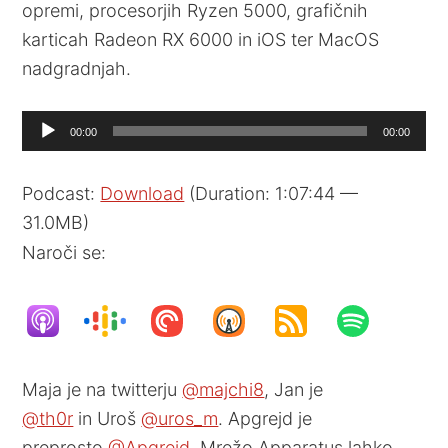
opremi, procesorjih Ryzen 5000, grafičnih
karticah Radeon RX 6000 in iOS ter MacOS
nadgradnjah.
Audio
00:00
00:00
Player
Podcast:
Download
(Duration: 1:07:44 —
31.0MB)
Naroči se:
Maja je na twitterju
@majchi8
, Jan je
@th0r
in Uroš
@uros_m
. Apgrejd je
preprosto
@Apgrejd
. Mrežo Apparatus lahko