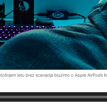
etošnjem letu brez scenarija bluzimo o Apple AirPods 