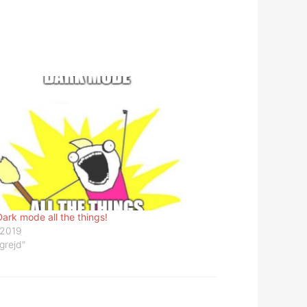
Dark mode all the things!
/2019
grejd"