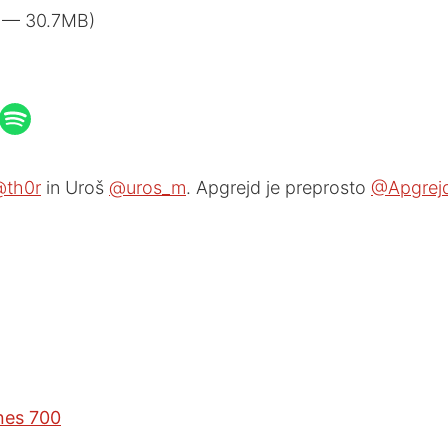
0 — 30.7MB)
@th0r
in Uroš
@uros_m
. Apgrejd je preprosto
@Apgrej
nes 700