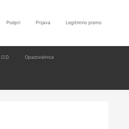
Podpri
Prijava
Legitimno pismo
.O.D.
Opazovalnica