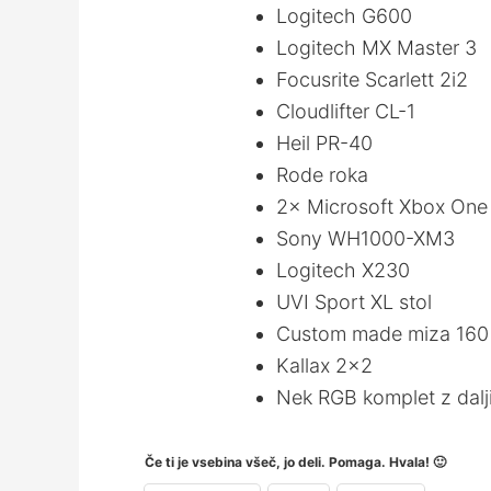
Logitech G600
Logitech MX Master 3
Focusrite Scarlett 2i2
Cloudlifter CL-1
Heil PR-40
Rode roka
2× Microsoft Xbox One 
Sony WH1000-XM3
Logitech X230
UVI Sport XL stol
Custom made miza 160
Kallax 2×2
Nek RGB komplet z dalj
Če ti je vsebina všeč, jo deli. Pomaga. Hvala! 🙂