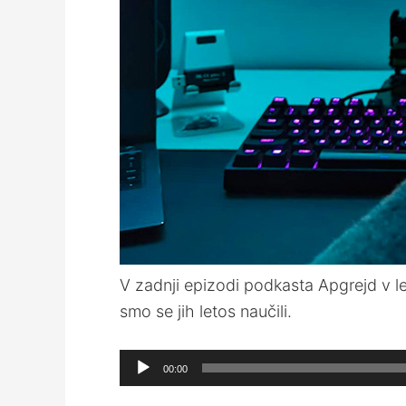
V zadnji epizodi podkasta Apgrejd v l
smo se jih letos naučili.
Audio
00:00
Player