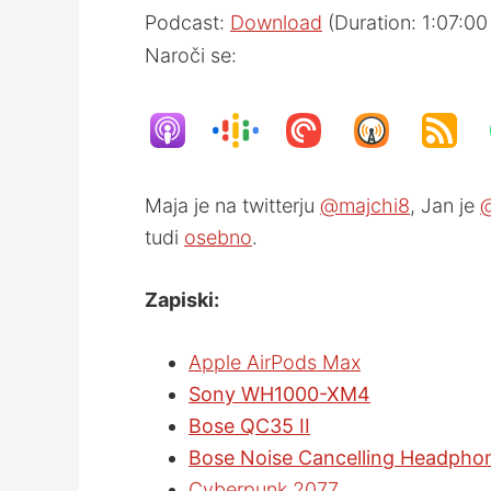
Podcast:
Download
(Duration: 1:07:0
Naroči se:
Maja je na twitterju
@majchi8
, Jan je
tudi
osebno
.
Zapiski:
Apple AirPods Max
Sony WH1000-XM4
Bose QC35 II
Bose Noise Cancelling Headpho
Cyberpunk 2077