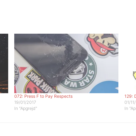
072: Press F to Pay Respects
129: 
19/01/2017
01/11
In "Apgrejd"
In "Ap