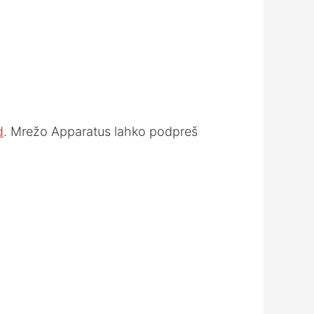
Arrow
keys
to
increase
or
decrease
volume.
d
. Mrežo Apparatus lahko podpreš