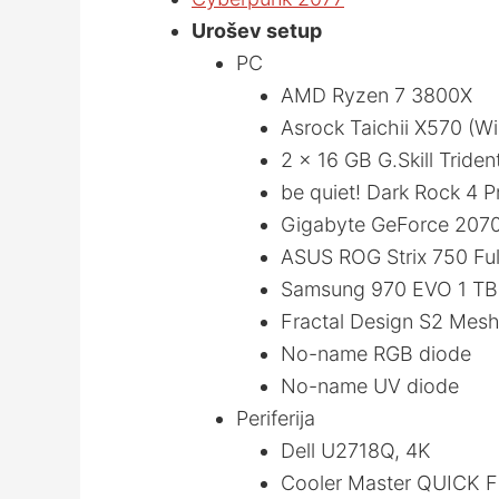
Urošev setup
PC
AMD Ryzen 7 3800X
Asrock Taichii X570 (Wi
2 × 16 GB G.Skill Trid
be quiet! Dark Rock 4 P
Gigabyte GeForce 20
ASUS ROG Strix 750 Ful
Samsung 970 EVO 1 T
Fractal Design S2 Mesh
No-name RGB diode
No-name UV diode
Periferija
Dell U2718Q, 4K
Cooler Master QUICK F