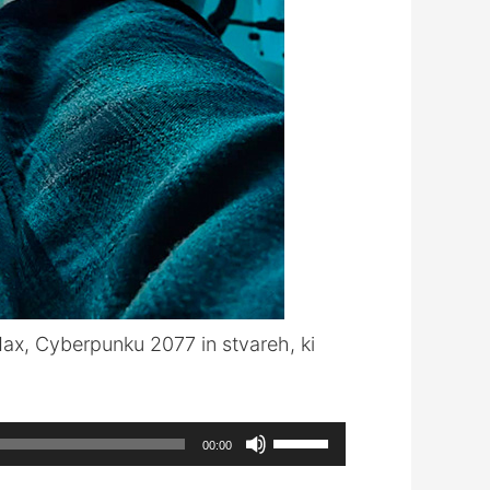
Max, Cyberpunku 2077 in stvareh, ki
Use
00:00
Up/Down