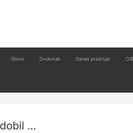
Glave
Dvokorak
Danes praznuje
O.B
dobil …