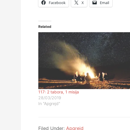
Facebook
X
Email
Related
117: 2 tabora, 1 misija
28/03/2019
In "Apgrejd"
Filed Under:
Apgrejd