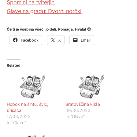
Spomini na tviterjih
Glave na gradu: Dvorni norčki
Če ti je vsebina všeč, jo deli. Pomaga. Hvala! 🙂
Facebook
X
Email
Related
Hobok na šihtu, švic,
Bratovščina križa
brisača
09/06/2023
17/03/2023
In "Glave"
In "Glave"