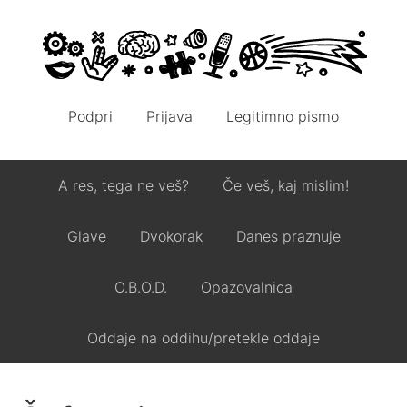
Podpri
Prijava
Legitimno pismo
A res, tega ne veš?
Če veš, kaj mislim!
Glave
Dvokorak
Danes praznuje
O.B.O.D.
Opazovalnica
Oddaje na oddihu/pretekle oddaje