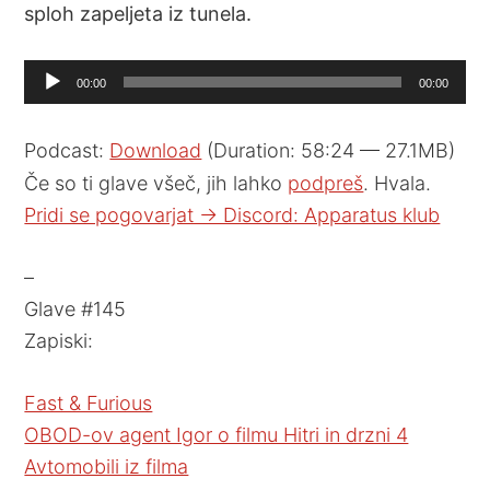
sploh zapeljeta iz tunela.
Audio
00:00
00:00
Player
Podcast:
Download
(Duration: 58:24 — 27.1MB)
Če so ti glave všeč, jih lahko
podpreš
. Hvala.
Pridi se pogovarjat -> Discord: Apparatus klub
–
Glave #145
Zapiski:
Fast & Furious
OBOD-ov agent Igor o filmu Hitri in drzni 4
Avtomobili iz filma