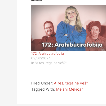
Related
172: Arahibutirofobija
09/02/2024
In "A res, tega ne veš?"
Filed Under:
A res, tega ne veš?
Tagged With:
Melani Mekicar