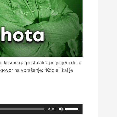
, ki smo ga postavili v prejšnjem delu!
govor na vprašanje: “Kdo ali kaj je
Use
00:00
Up/Down