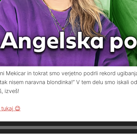
i Mekicar in tokrat smo verjetno podrli rekord ugibanja
itak nisem naravna blondinka!” V tem delu smo iskali od
, izveš!
tukaj 😉