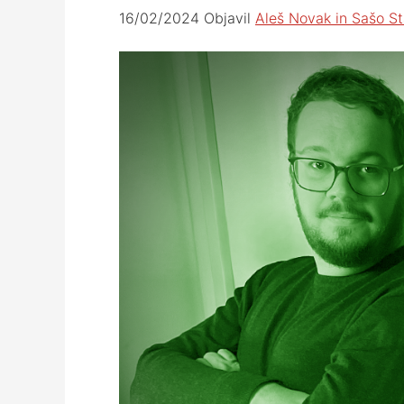
16/02/2024
Objavil
Aleš Novak in Sašo St