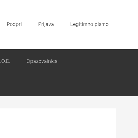
Podpri
Prijava
Legitimno pismo
.O.D.
Opazovalnica