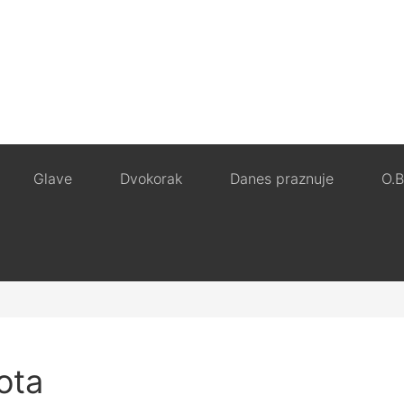
Glave
Dvokorak
Danes praznuje
O.B
ota