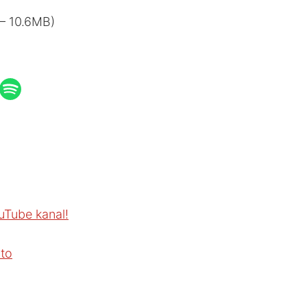
— 10.6MB)
uTube kanal!
 to