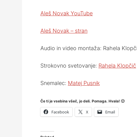
Aleš Novak YouTube
Aleš Novak – stran
Audio in video montaža: Rahela Klopči
Strokovno svetovanje:
Rahela Klopčič
Snemalec:
Matej Pusnik
Če ti je vsebina všeč, jo deli. Pomaga. Hvala! 🙂
Facebook
X
Email