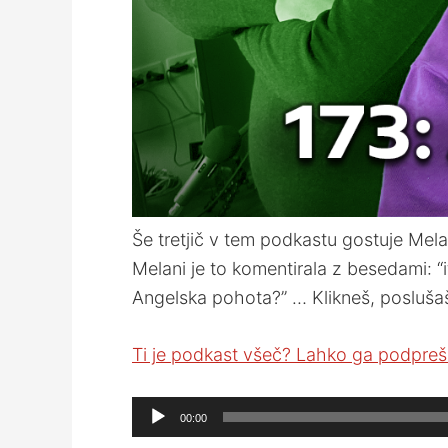
Še tretjič v tem podkastu gostuje Melan
Melani je to komentirala z besedami: “
Angelska pohota?” … Klikneš, poslušaš
Ti je podkast všeč? Lahko ga podpreš 
Audio
00:00
Player