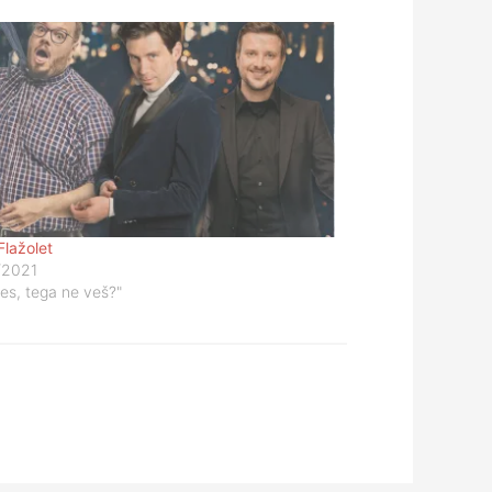
Flažolet
/2021
res, tega ne veš?"