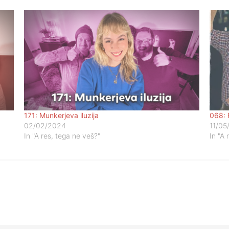
171: Munkerjeva iluzija
068: 
02/02/2024
11/05
In "A res, tega ne veš?"
In "A 