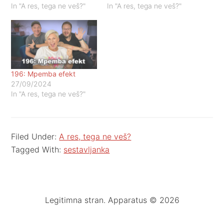
In "A res, tega ne veš?"
In "A res, tega ne veš?"
196: Mpemba efekt
27/09/2024
In "A res, tega ne veš?"
Filed Under:
A res, tega ne veš?
Tagged With:
sestavljanka
Legitimna stran. Apparatus © 2026