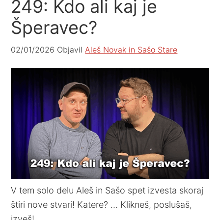
249: Kdo ali kaj je
Šperavec?
02/01/2026
Objavil
Aleš Novak in Sašo Stare
V tem solo delu Aleš in Sašo spet izvesta skoraj
štiri nove stvari! Katere? … Klikneš, poslušaš,
izveš!