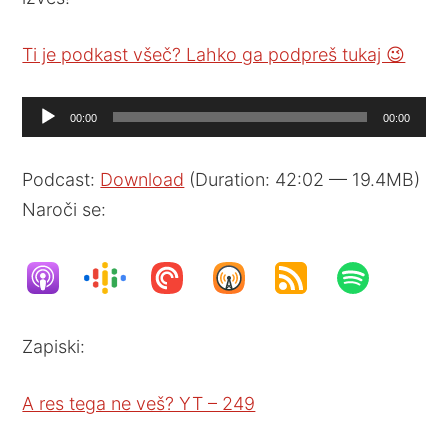
Ti je podkast všeč? Lahko ga podpreš tukaj 😉
Audio
00:00
00:00
Player
Podcast:
Download
(Duration: 42:02 — 19.4MB)
Naroči se:
Zapiski:
A res tega ne veš? YT – 249