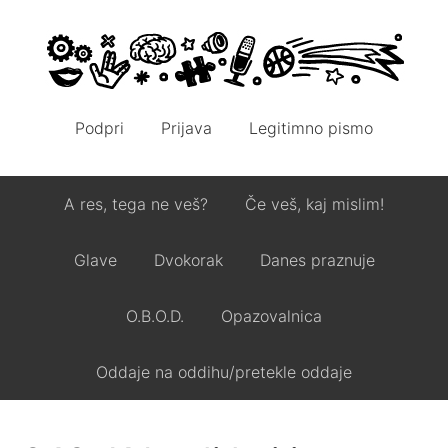
Podpri
Prijava
Legitimno pismo
A res, tega ne veš?
Če veš, kaj mislim!
Glave
Dvokorak
Danes praznuje
O.B.O.D.
Opazovalnica
Oddaje na oddihu/pretekle oddaje