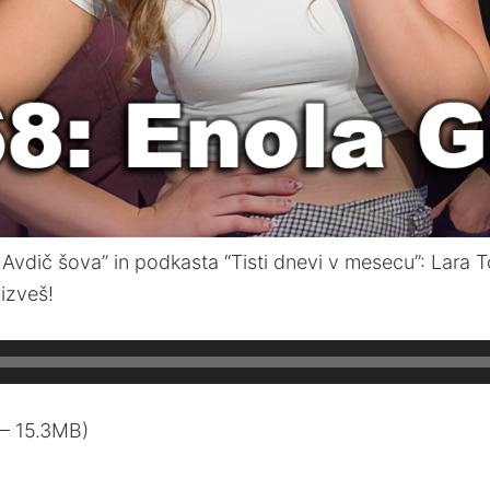
 Avdič šova” in podkasta “Tisti dnevi v mesecu”: Lara To
 izveš!
— 15.3MB)