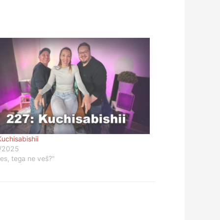
Kuchisabishii
/2025
res, tega ne veš?"