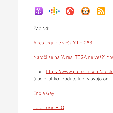
Zapiski:
A res tega ne veš? YT – 268
Naroči se na “A res, TEGA ne veš?” Yo
Člani:
https://www.patreon.com/arest
(audio lahko dodate tudi v svojo omilj
Enola Gay
Lara Tošić – IG