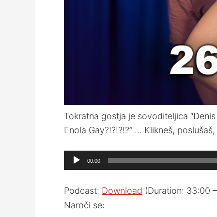
Tokratna gostja je sovoditeljica “Denis
Enola Gay?!?!?!?” … Klikneš, poslušaš,
Audio
00:00
Player
Podcast:
Download
(Duration: 33:00 
Naroči se: