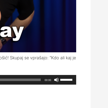
šić! Skupaj se vprašajo: “Kdo ali kaj je
Use
00:00
Up/Down
Arrow
keys
to