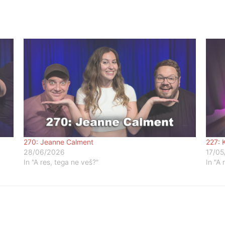
270: Jeanne Calment
227: 
28/06/2026
17/05
In "A res, tega ne veš?"
In "A 