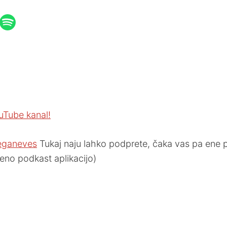
uTube kanal!
eganeves
Tukaj naju lahko podprete, čaka vas pa ene pa
eno podkast aplikacijo)