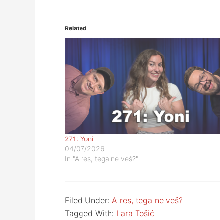
Related
271: Yoni
04/07/2026
In "A res, tega ne veš?"
Filed Under:
A res, tega ne veš?
Tagged With:
Lara Tošić