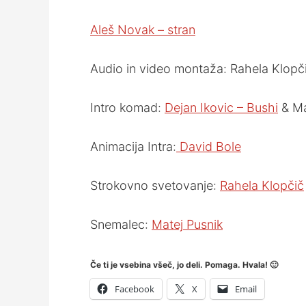
Aleš Novak – stran
Audio in video montaža: Rahela Klopči
Intro komad:
Dejan Ikovic – Bushi
& Ma
Animacija Intra:
David Bole
Strokovno svetovanje:
Rahela Klopčič
Snemalec:
Matej Pusnik
Če ti je vsebina všeč, jo deli. Pomaga. Hvala! 🙂
Facebook
X
Email