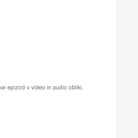
increase
or
decrease
volume.
r epizod v video in audio obliki.