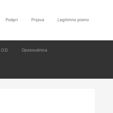
Podpri
Prijava
Legitimno pismo
.O.D.
Opazovalnica