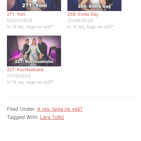
271: Yoni
268: Enola Gay
04/07/2026
20/06/2026
In "A res, tega ne veš?"
In "A res, tega ne veš?"
227: Kuchisabishii
17/05/2025
In "A res, tega ne veš?"
Filed Under:
A res, tega ne veš?
Tagged With:
Lara Tošić