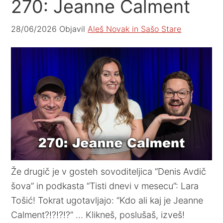
270: Jeanne Calment
28/06/2026
Objavil
Aleš Novak in Sašo Stare
Že drugič je v gosteh sovoditeljica “Denis Avdič
šova” in podkasta “Tisti dnevi v mesecu”: Lara
Tošić! Tokrat ugotavljajo: “Kdo ali kaj je Jeanne
Calment?!?!?!?” … Klikneš, poslušaš, izveš!