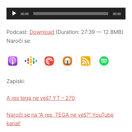
Audio
00:00
00:00
Player
Podcast:
Download
(Duration: 27:39 — 12.8MB)
Naroči se:
Zapiski:
A res tega ne veš? YT – 270
Naroči se na “A res, TEGA ne veš?” YouTube
kanal!