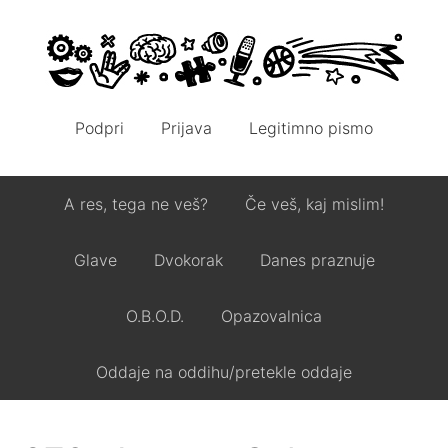
Podpri
Prijava
Legitimno pismo
A res, tega ne veš?
Če veš, kaj mislim!
Glave
Dvokorak
Danes praznuje
O.B.O.D.
Opazovalnica
Oddaje na oddihu/pretekle oddaje