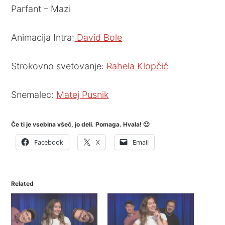
Parfant – Mazi
Animacija Intra:
David Bole
Strokovno svetovanje:
Rahela Klopčič
Snemalec:
Matej Pusnik
Če ti je vsebina všeč, jo deli. Pomaga. Hvala! 🙂
Facebook
X
Email
Related