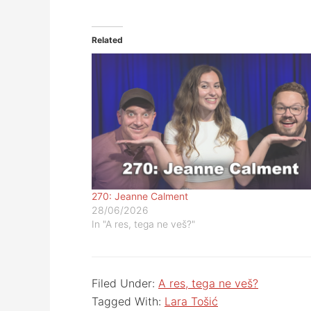
Related
270: Jeanne Calment
28/06/2026
In "A res, tega ne veš?"
Filed Under:
A res, tega ne veš?
Tagged With:
Lara Tošić