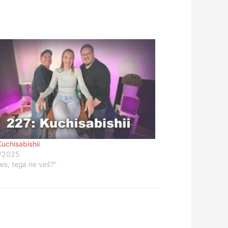
Kuchisabishii
/2025
res, tega ne veš?"