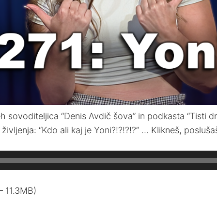
teh sovoditeljica “Denis Avdič šova” in podkasta “Tisti 
ivljenja: “Kdo ali kaj je Yoni?!?!?!?” … Klikneš, posluša
— 11.3MB)