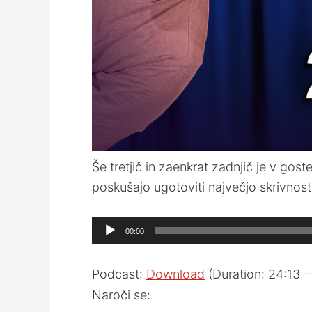
Še tretjič in zaenkrat zadnjič je v gos
poskušajo ugotoviti največjo skrivnost ž
Audio
00:00
Player
Podcast:
Download
(Duration: 24:13 
Naroči se: