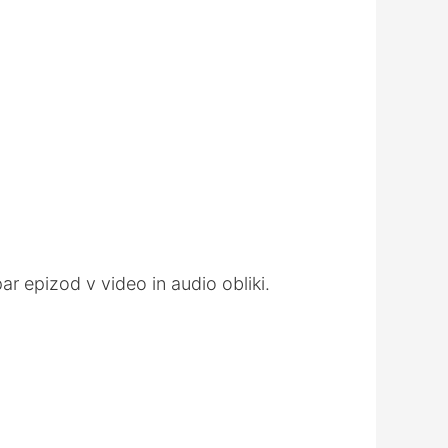
increase
or
decrease
volume.
r epizod v video in audio obliki.