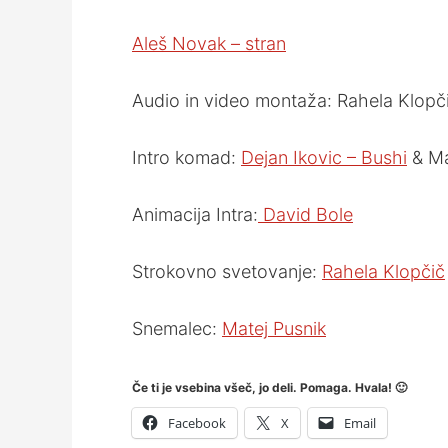
Aleš Novak – stran
Audio in video montaža: Rahela Klopči
Intro komad:
Dejan Ikovic – Bushi
& Ma
Animacija Intra:
David Bole
Strokovno svetovanje:
Rahela Klopčič
Snemalec:
Matej Pusnik
Če ti je vsebina všeč, jo deli. Pomaga. Hvala! 🙂
Facebook
X
Email