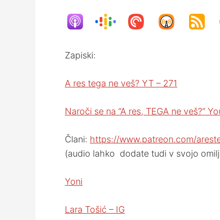
Zapiski:
A res tega ne veš? YT – 271
Naroči se na “A res, TEGA ne veš?” Yo
Člani:
https://www.patreon.com/arest
(audio lahko dodate tudi v svojo omilj
Yoni
Lara Tošić – IG