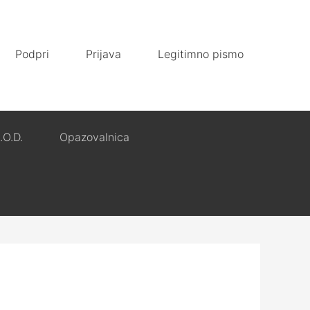
Podpri
Prijava
Legitimno pismo
.O.D.
Opazovalnica