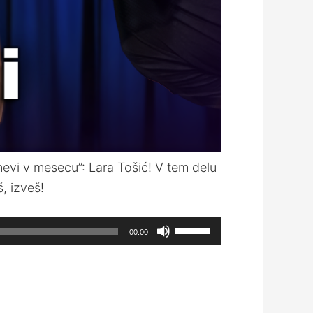
dnevi v mesecu”: Lara Tošić! V tem delu
š, izveš!
Use
00:00
Up/Down
Arrow
keys
to