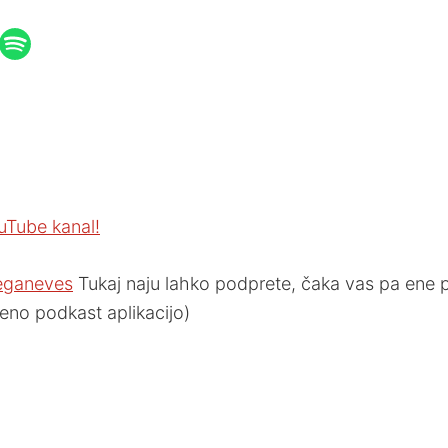
uTube kanal!
eganeves
Tukaj naju lahko podprete, čaka vas pa ene pa
eno podkast aplikacijo)