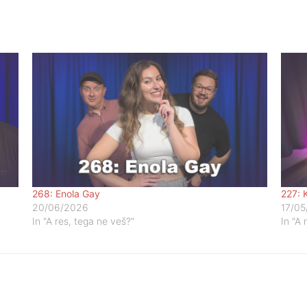
268: Enola Gay
227: 
20/06/2026
17/05
In "A res, tega ne veš?"
In "A 