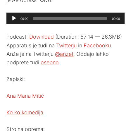
je Aeropress kavo.
Audio
00:00
00:00
Player
Podcast:
Download
(Duration: 57:14 — 26.3MB)
Apparatus je tudi na
Twitterju
in
Facebooku
.
Anže je na Twitterju
@anzet
. Oddajo lahko
podprete tudi
osebno
.
Zapiski:
Ana Maria Mitić
Ko ko komedija
Strojna oprema: