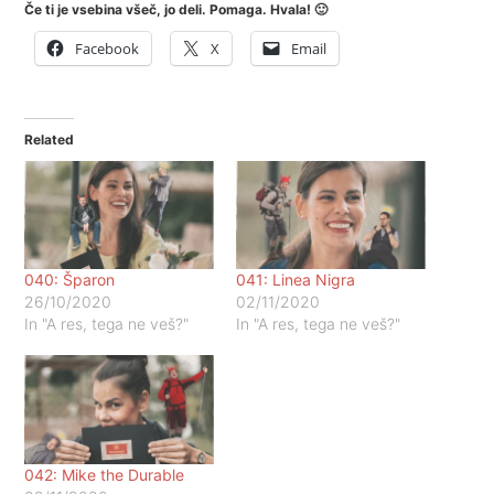
Če ti je vsebina všeč, jo deli. Pomaga. Hvala! 🙂
Facebook
X
Email
Related
040: Šparon
041: Linea Nigra
26/10/2020
02/11/2020
In "A res, tega ne veš?"
In "A res, tega ne veš?"
042: Mike the Durable