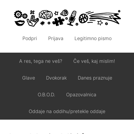
Podpri
Prijava
Legitimno pismo
A res, tega ne veš?
Če veš, kaj mislim!
Glave
Dvokorak
Danes praznuje
O.B.O.D.
Opazovalnica
Oddaje na oddihu/pretekle oddaje