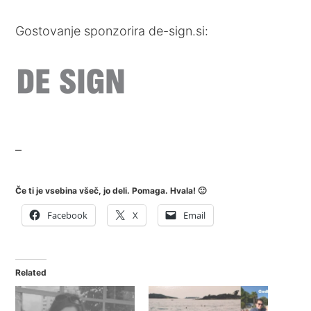
Gostovanje sponzorira de-sign.si:
–
Če ti je vsebina všeč, jo deli. Pomaga. Hvala! 🙂
Facebook
X
Email
Related