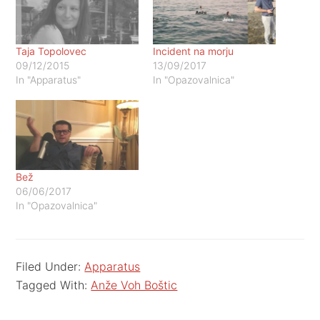
Taja Topolovec
Incident na morju
09/12/2015
13/09/2017
In "Apparatus"
In "Opazovalnica"
Bež
06/06/2017
In "Opazovalnica"
Filed Under:
Apparatus
Tagged With:
Anže Voh Boštic