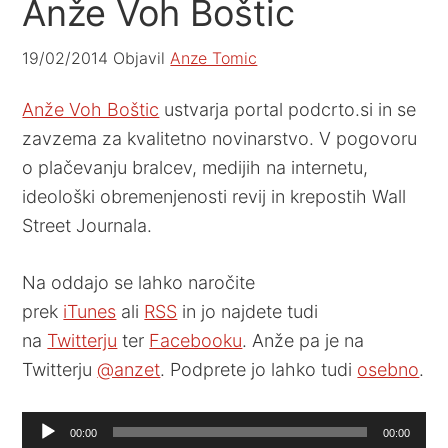
Anže Voh Boštic
19/02/2014
Objavil
Anze Tomic
Anže Voh Boštic
ustvarja portal podcrto.si in se
zavzema za kvalitetno novinarstvo. V pogovoru
o plačevanju bralcev, medijih na internetu,
ideološki obremenjenosti revij in krepostih Wall
Street Journala.
Na oddajo se lahko naročite
prek
iTunes
ali
RSS
in jo najdete tudi
na
Twitterju
ter
Facebooku
. Anže pa je na
Twitterju
@anzet
. Podprete jo lahko tudi
osebno
.
Audio
00:00
00:00