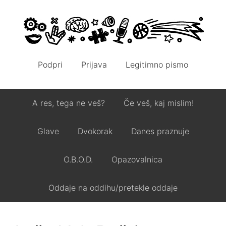
Podpri
Prijava
Legitimno pismo
A res, tega ne veš?
Če veš, kaj mislim!
Glave
Dvokorak
Danes praznuje
O.B.O.D.
Opazovalnica
Oddaje na oddihu/pretekle oddaje