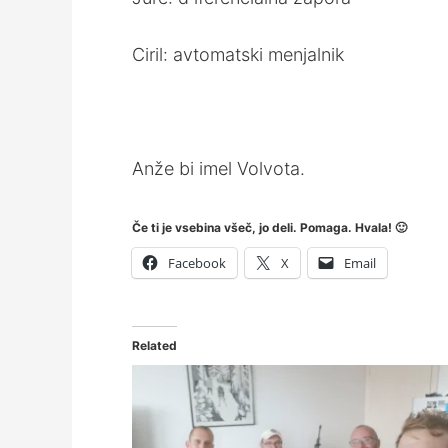
Ciril: avtomatski menjalnik
Anže bi imel Volvota.
Če ti je vsebina všeč, jo deli. Pomaga. Hvala! 🙂
Facebook
X
Email
Related