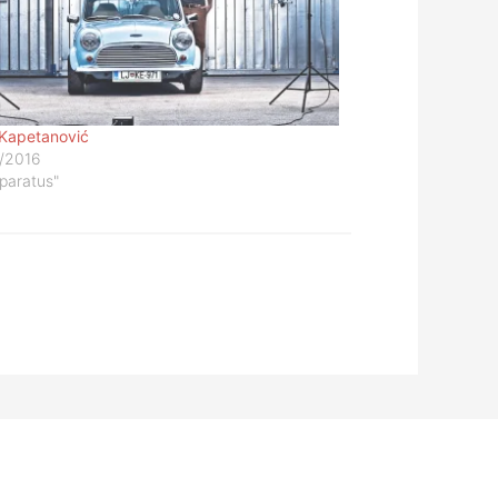
Kapetanović
/2016
pparatus"