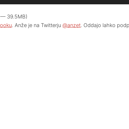
2 — 39.5MB)
ooku
. Anže je na Twitterju
@anzet
. Oddajo lahko podp