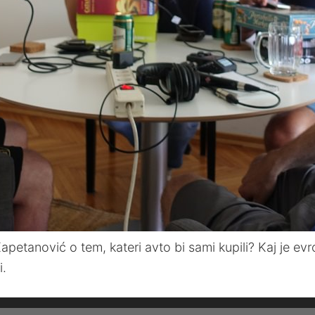
apetanović o tem, kateri avto bi sami kupili? Kaj je ev
i.