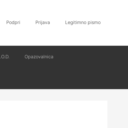
Podpri
Prijava
Legitimno pismo
.O.D.
Opazovalnica