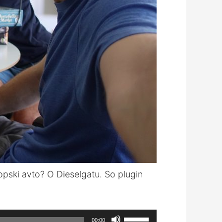
ropski avto? O Dieselgatu. So plugin
Use
00:00