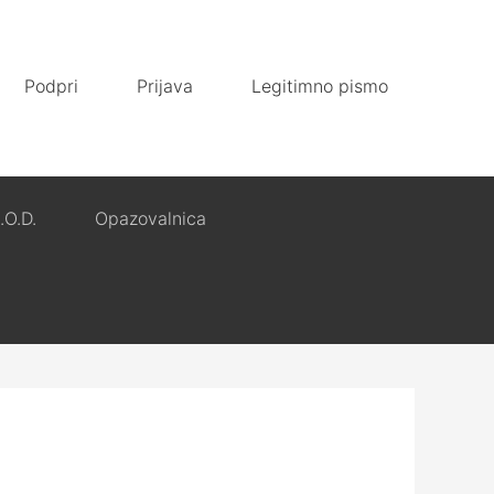
Podpri
Prijava
Legitimno pismo
.O.D.
Opazovalnica