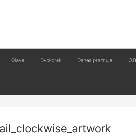
Glave
Dvokorak
Danes praznuje
O.B
il_clockwise_artwork