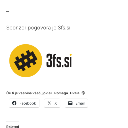
–
Sponzor pogovora je 3fs.si
Če ti je vsebina všeč, jo deli. Pomaga. Hvala! 🙂
Facebook
X
Email
Related