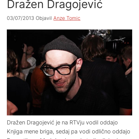
Dražen Dragojević
03/07/2013
Objavil
Anze Tomic
Dražen Dragojević je na RTVju vodil oddajo
Knjiga mene briga, sedaj pa vodi odlično oddajo