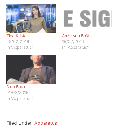
Tina Kristan
Anže Voh Boštic
28/02/2018
19/02/2014
In "Apparatus"
In "Apparatus"
Dino Bauk
01/03/2016
In "Apparatus"
Filed Under:
Apparatus