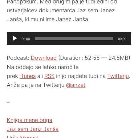
Panoptikum. Med drugim pa je tudi edini od
ustvarjalcev dokumentarca Jaz sem Janez
Janša, ki mu ni ime Janez Janša.
Audio
00:00
00:00
Player
Podcast:
Download
(Duration: 52:55 — 24.5MB)
Na oddajo se lahko naročite
prek
iTunes
ali
RSS
in jo najdete tudi na
Twitterju
.
Anže pa je na Twitterju
@anzet
.
–
Knjiga mene briga
Jaz sem Janz Janša
Urša Menart