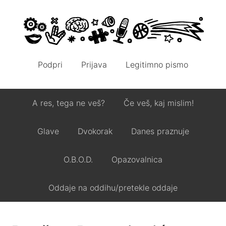
Podpri
Prijava
Legitimno pismo
A res, tega ne veš?
Če veš, kaj mislim!
Glave
Dvokorak
Danes praznuje
O.B.O.D.
Opazovalnica
Oddaje na oddihu/pretekle oddaje