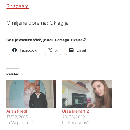
Shazaam
Omiljena oprema: Oklagija
Če ti je vsebina všeč, jo deli. Pomaga. Hvala! 🙂
Facebook
X
Email
Related
Arjan Pregl
Urša Menart 2
17/02/2016
20/03/2019
In "Apparatus"
In "Apparatus"