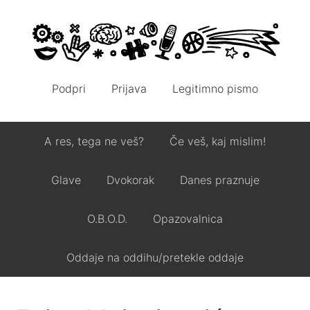
Podpri
Prijava
Legitimno pismo
A res, tega ne veš?
Če veš, kaj mislim!
Glave
Dvokorak
Danes praznuje
O.B.O.D.
Opazovalnica
Oddaje na oddihu/pretekle oddaje