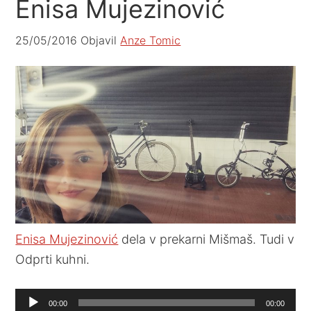
Enisa Mujezinović
25/05/2016
Objavil
Anze Tomic
Enisa Mujezinović
dela v prekarni Mišmaš. Tudi v
Odprti kuhni.
Audio
00:00
00:00