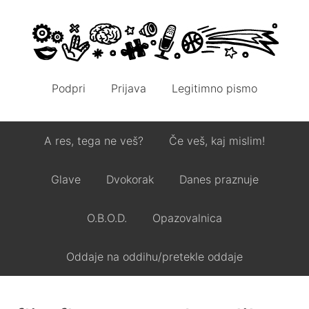
Podpri
Prijava
Legitimno pismo
A res, tega ne veš?
Če veš, kaj mislim!
Glave
Dvokorak
Danes praznuje
O.B.O.D.
Opazovalnica
Oddaje na oddihu/pretekle oddaje