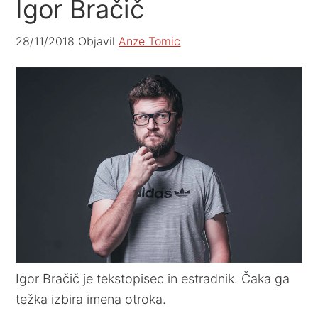
Igor Bračič
28/11/2018
Objavil
Anze Tomic
Igor Bračič je tekstopisec in estradnik. Čaka ga
težka izbira imena otroka.