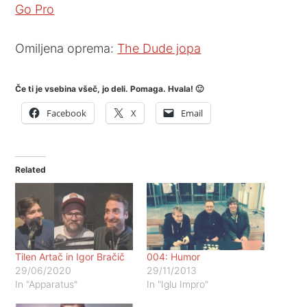
Go Pro
Omiljena oprema:
The Dude jopa
Če ti je vsebina všeč, jo deli. Pomaga. Hvala! 🙂
Facebook
X
Email
Related
Tilen Artač in Igor Bračič
004: Humor
29/06/2020
29/11/2013
In "Apparatus"
In "Iglu Impro"