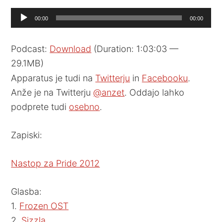
Audio
00:00
00:00
Player
Podcast:
Download
(Duration: 1:03:03 —
29.1MB)
Apparatus je tudi na
Twitterju
in
Facebooku
.
Anže je na Twitterju
@anzet
. Oddajo lahko
podprete tudi
osebno
.
Zapiski:
Nastop za Pride 2012
Glasba:
1.
Frozen OST
2.
Sizzla