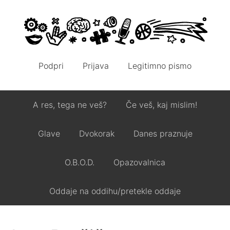
Podpri
Prijava
Legitimno pismo
A res, tega ne veš?
Če veš, kaj mislim!
Glave
Dvokorak
Danes praznuje
O.B.O.D.
Opazovalnica
Oddaje na oddihu/pretekle oddaje