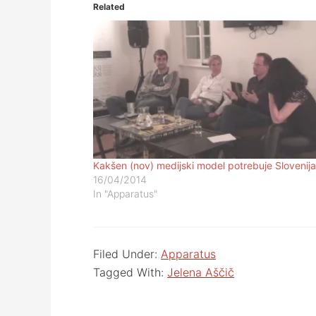
Related
Kakšen (nov) medijski model potrebuje Slovenij
16/04/2014
In "Apparatus"
Filed Under:
Apparatus
Tagged With:
Jelena Aščič