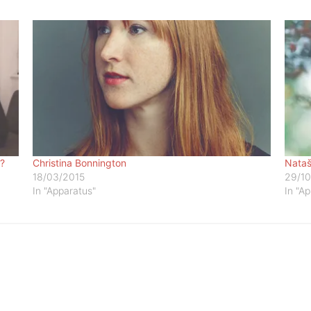
a?
Christina Bonnington
Nataš
18/03/2015
29/10
In "Apparatus"
In "A