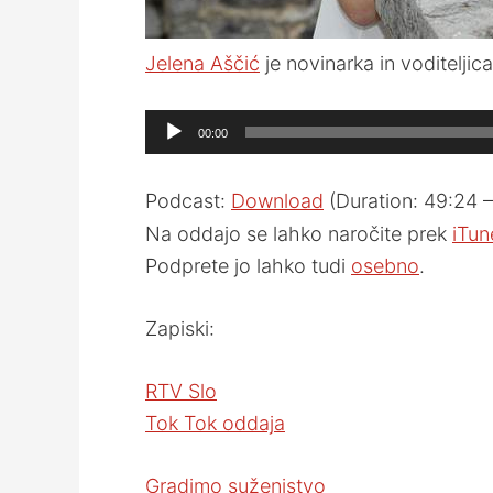
Jelena Aščić
je novinarka in voditelji
Audio
00:00
Player
Podcast:
Download
(Duration: 49:24
Na oddajo se lahko naročite prek
iTun
Podprete jo lahko tudi
osebno
.
Zapiski:
RTV Slo
Tok Tok oddaja
Gradimo suženjstvo