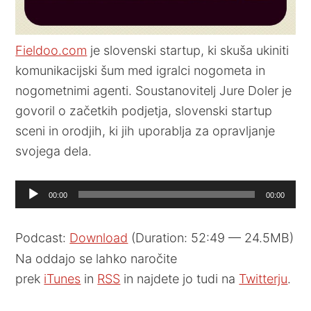
Fieldoo.com
je slovenski startup, ki skuša ukiniti
komunikacijski šum med igralci nogometa in
nogometnimi agenti. Soustanovitelj Jure Doler je
govoril o začetkih podjetja, slovenski startup
sceni in orodjih, ki jih uporablja za opravljanje
svojega dela.
Audio
00:00
00:00
Player
Podcast:
Download
(Duration: 52:49 — 24.5MB)
Na oddajo se lahko naročite
prek
iTunes
in
RSS
in najdete jo tudi na
Twitterju
.