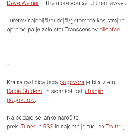
Dave Weiner
– The more you send them away…
Juretov najboljši/hudejši/getomofo kos strojne
opreme pa je zelo star Transcendov
diktafon
.
–
Krajša različica tega
pogovora
je bila v etru
Radia Študent
, in sicer kot del
jutranjih
pogovorov
.
Na oddajo se lahko naročite
prek
iTunes
in
RSS
in najdete jo tudi na
Twitterju
.