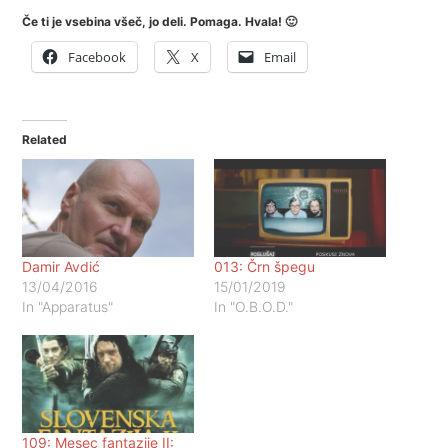
Če ti je vsebina všeč, jo deli. Pomaga. Hvala! 🙂
Facebook
X
Email
Related
Damir Avdić
013: Črn špegu
13/04/2016
15/01/2019
In "Apparatus"
In "O.B.O.D."
109: Mesec fantazije II: