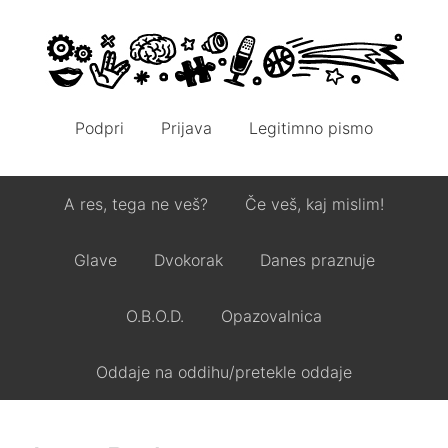
Podpri
Prijava
Legitimno pismo
A res, tega ne veš?
Če veš, kaj mislim!
Glave
Dvokorak
Danes praznuje
O.B.O.D.
Opazovalnica
Oddaje na oddihu/pretekle oddaje