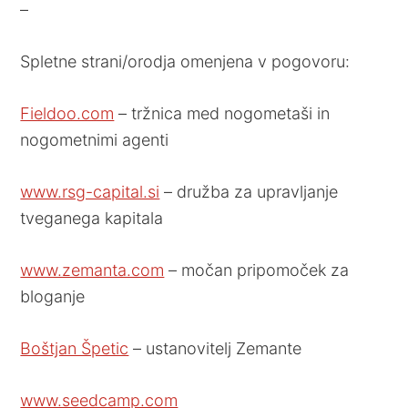
–
Spletne strani/orodja omenjena v pogovoru:
Fieldoo.com
– tržnica med nogometaši in
nogometnimi agenti
www.rsg-capital.si
– družba za upravljanje
tveganega kapitala
www.zemanta.com
– močan pripomoček za
bloganje
Boštjan Špetic
– ustanovitelj Zemante
www.seedcamp.com