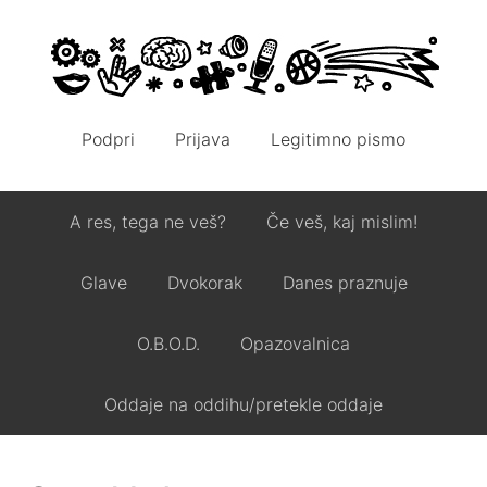
Podpri
Prijava
Legitimno pismo
A res, tega ne veš?
Če veš, kaj mislim!
Glave
Dvokorak
Danes praznuje
O.B.O.D.
Opazovalnica
Oddaje na oddihu/pretekle oddaje